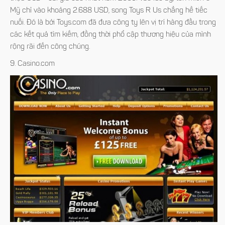
Mỹ chỉ vào khoảng 2.688 USD, song Toys R Us chẳng hề tiếc
nuối. Đó là bởi Toys.com đã đưa công ty lên vị trí hàng đầu trong
các kết quả tìm kiếm, đồng thời phổ cập thương hiệu của mình
rộng rãi đến công chúng.
9. Casino.com