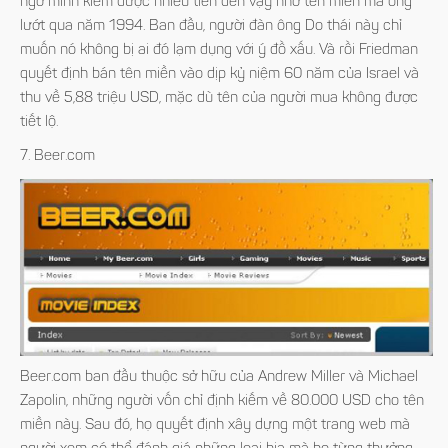
ngờ mình kiếm được nhiều tiền đến vậy nhờ tên miền mà ông
lướt qua năm 1994. Ban đầu, người đàn ông Do thái này chỉ
muốn nó không bị ai đó lạm dụng với ý đồ xấu. Và rồi Friedman
quyết định bán tên miền vào dịp kỷ niệm 60 năm của Israel và
thu về 5,88 triệu USD, mặc dù tên của người mua không được
tiết lộ.
7. Beer.com
Beer.com ban đầu thuộc sở hữu của Andrew Miller và Michael
Zapolin, những người vốn chỉ định kiếm về 80.000 USD cho tên
miền này. Sau đó, họ quyết định xây dựng một trang web mà