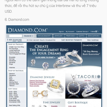
người xem có thể đánh giá những loại bia mà họ từng thưởng
thức, để rồi thu hút sự chú ý của Interbrew và thu về 7 triệu
USD.
6. Diamond.com