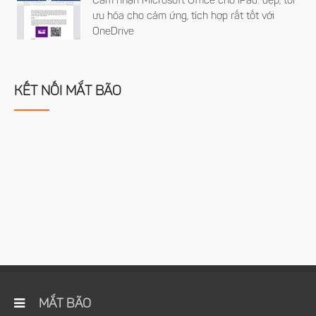
Cảm nhận Microsoft Office cho iPad: đẹp, tối
ưu hóa cho cảm ứng, tích hợp rất tốt với
OneDrive
KẾT NỐI MẮT BÃO
MẮT BÃO