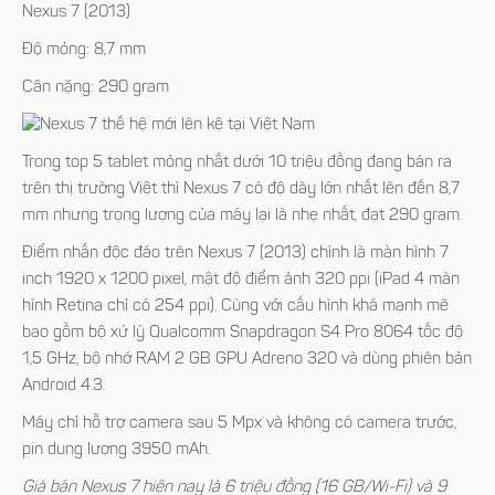
Nexus 7 (2013)
Độ mỏng: 8,7 mm
Cân nặng: 290 gram
Trong top 5 tablet mỏng nhất dưới 10 triệu đồng đang bán ra
trên thị trường Việt thì Nexus 7 có độ dày lớn nhất lên đến 8,7
mm nhưng trọng lượng của máy lại là nhẹ nhất, đạt 290 gram.
Điểm nhấn độc đáo trên Nexus 7 (2013) chính là màn hình 7
inch 1920 x 1200 pixel, mật độ điểm ảnh 320 ppi (iPad 4 màn
hình Retina chỉ có 254 ppi). Cùng với cấu hình khá mạnh mẽ
bao gồm bộ xử lý Qualcomm Snapdragon S4 Pro 8064 tốc độ
1,5 GHz, bộ nhớ RAM 2 GB GPU Adreno 320 và dùng phiên bản
Android 4.3.
Máy chỉ hỗ trợ camera sau 5 Mpx và không có camera trước,
pin dung lượng 3950 mAh.
Giá bán Nexus 7 hiện nay là 6 triệu đồng (16 GB/Wi-Fi) và 9