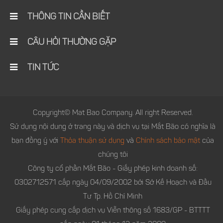
THÔNG TIN CẦN BIẾT
CÂU HỎI THƯỜNG GẶP
TIN TỨC
Copyright© Mat Bao Company. All right Reserved.
Sử dụng nội dung ở trang này và dịch vụ tại Mắt Bão có nghĩa là
bạn đồng ý với
Thỏa thuận sử dụng
và
Chính sách bảo mật
của
chúng tôi
Công ty cổ phần Mắt Bão - Giấy phép kinh doanh số:
0302712571 cấp ngày 04/09/2002 bởi Sở Kế Hoạch và Đầu
Tư Tp. Hồ Chí Minh
Giấy phép cung cấp dịch vụ Viễn thông số 1683/GP - BTTTT