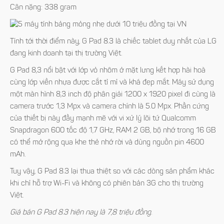
Cân nặng: 338 gram
Tính tới thời điểm này, G Pad 8.3 là chiếc tablet duy nhất của LG
đang kinh doanh tại thị trường Việt.
G Pad 8,3 nổi bật với lớp vỏ nhôm ở mặt lưng kết hợp hài hoà
cùng lớp viền nhựa được cắt tỉ mỉ và khá đẹp mắt. Máy sử dụng
một màn hình 8,3 inch độ phân giải 1200 x 1920 pixel đi cùng là
camera trước 1,3 Mpx và camera chính là 5.0 Mpx. Phần cứng
của thiết bị này đầy mạnh mẽ với vi xử lý lõi tứ Qualcomm
Snapdragon 600 tốc độ 1,7 GHz, RAM 2 GB, bộ nhớ trong 16 GB
có thể mở rộng qua khe thẻ nhớ rời và dùng nguồn pin 4600
mAh.
Tuy vậy, G Pad 8.3 lại thua thiệt so với các dòng sản phẩm khác
khi chỉ hỗ trợ Wi-Fi và không có phiên bản 3G cho thị trường
Việt.
Giá bán G Pad 8.3 hiện nay là 7,8 triệu đồng.