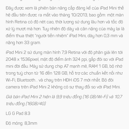
Đây được xem là phiên bản nâng cấp đáng kể của iPad Mini thế
hệ đầu tiên được ra mắt vào tháng 10/2013, bao gồm: một màn
hình Retina có độ nét cao, thời lượng sử dụng lâu hơn và tốc độ
xử lý mượt mà hơn. Tuy nhiên độ dày và cân nặng của máy lại là
điểm thua thiệt “người tiền nhiệm” iPad Mini, dày hơn 0,3 mm và
nặng hơn 33 gram.
iPad Mini 2 sử dụng màn hình 7,9 Retina với độ phân giải lên tới
2048 x 1536pixel, mật độ điểm ảnh 324 ppi, gấp đôi so với iPad
mini đời đầu. Máy sử dụng chip A7 mạnh mẽ, RAM 1 GB, bộ nhớ
trong tuỳ chọn từ 16 đến 128 GB, hỗ trợ các chuẩn kết nối như
Wi-Fi, Bluetooth… và chạy trên HĐH iOS 7 mới nhất. Bộ đôi
camera trên iPad Mini 2 không có sự thay đổi so với iPad Mini.
Giá bán iPad Mini 2 hiện là 9,9 triệu đồng (16 GB/Wi-Fi) và 10,7
triệu đồng (16GB/4G)
LG G Pad 8.3
Độ mỏng: 8,3mm