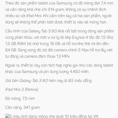
Theo đó, sản phẩm tablet của Samsung có độ mỏng đạt 7,4 mm
và cân nặng khá nhẹ chỉ 314 gram, không có sự chênh lệch
nhiều so với iPad Mini. Khi cầm trên tay cả hai sản phẩm, người
dùng sẽ không thể phân biệt được thiết bị nào sẽ mỏng hơn.
Cấu hình của Galaxy Tab 3 8.0 khá nổi bật trong dòng sản phẩm
cùng phân khúc, với một vi xử lý lõi kép Exynos 4 tốc độ 1,5 Ghz,
1,5 GB RAM, bộ nhớ trong 16 GB và hỗ trợ khe thẻ rời lên đến
64 GB. Song song đó, bộ đôi camera chính 5 Mpx hỗ trợ lấy nét
tự động và camera đàm thoại 1,3 MPx.
Ngoài ra, thiết bị này còn tích hợp nghe gọi như các dòng tablet
khác của Samsung và pin dung lượng 4.450 mAh.
Giá bán Galaxy Tab 3 8.0 hiện nay là 8,5 triệu đồng.
iPad Mini 2 (Retina)
Độ mỏng: 7,5 mm
Cân nặng: 341 gram