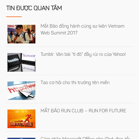
TIN ĐƯỢC QUAN TÂM
Mắt Bão đồng hành cùng sự kiện Vietnam
Web Summit 2017
Tumblr: Ván bài “tỉ đô” đầy rủi ro của Yahoo!
Tạo cơ hội cho thị trường tên miền
MẮT BÃO RUN CLUB – RUN FOR FUTURE