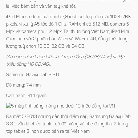
lại việc bám bẩn và vân tay khá tốt.
iPad Mini sử dụng màn hình 7,9 inch có độ phân giải 1024x768
pixels, vi xử lý A5 tốc độ 1 GHz, RAM chỉ có 512 MB, camera 5
Mpx và camera phụ 1,2 Mpx. Tại thị trường Việt Nam, iPad Mini
được bán với 2 phiên bản Wi-Fi và Wi-Fi + 4G, đồng thời dung
lượng tuỳ chọn 16 GB, 32 GB và 64 GB.
Giá bán chính hãng hiện là 7 triệu đồng (16 GB/Wi-Fi) và 9,2
triệu đồng (16 GB/4G).
Samsung Galaxy Tab 3 8.0
Độ mỏng: 7,4 mm
Cân nặng: 314 gram
Ra mắt 5/2013 nhưng đến thời điểm này, Samsung Galaxy Tab
3 8.0 vẫn là chiếc tablet có độ mỏng và nhẹ đứng thứ 2 trong
top tablet 8 inch được bán ra tại Việt Nam.