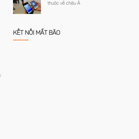
thuộc về châu Á
KẾT NỐI MẮT BÃO
s