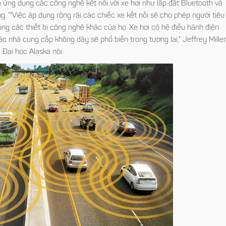
ã ứng dụng các công nghệ kết nối với xe hơi như lắp đặt Bluetooth và
ng. “"Việc áp dụng rộng rãi các chiếc xe kết nối sẽ cho phép người tiêu
ng các thiết bị công nghệ khác của họ. Xe hơi có hệ điều hành điện
ác nhà cung cấp không dây sẽ phổ biến trong tương lai," Jeffrey Miller
 Đại học Alaska nói.