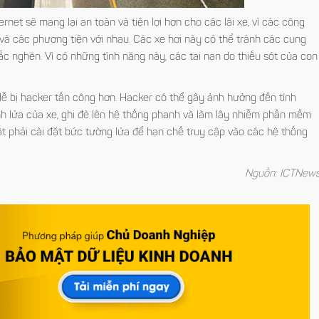
rnet sẽ mang lại an toàn và tiện lợi hơn cho các lái xe, vì các công
 và các phương tiện với nhau. Các xe hơi này có thể tránh các cung
tắc nghẽn. Vì có những tính năng này, các tai nạn do thiếu sót của con
dễ bị hacker tấn công hơn. Hacker có thể gây ảnh hưởng đến tính
h lửa của xe, ghi đè lên hệ thống phanh và làm lây nhiễm phần mềm
xuất phải cài đặt bức tường lửa để hạn chế truy cập vào các hệ thống
Nguồn: ICTNew