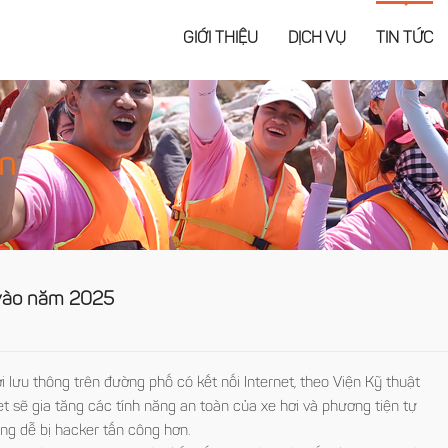
GIỚI THIỆU
DỊCH VỤ
TIN TỨC
ện
 vào năm 2025
lưu thông trên đường phố có kết nối Internet, theo Viện Kỹ thuật
rnet sẽ gia tăng các tính năng an toàn của xe hơi và phương tiện tự
ng dễ bị hacker tấn công hơn.