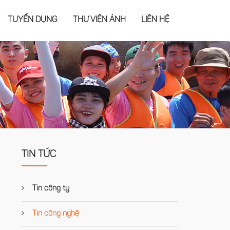
TUYỂN DỤNG
THƯ VIỆN ẢNH
LIÊN HỆ
TIN TỨC
Tin công ty
Tin công nghệ