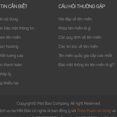
TIN CẦN BIẾT
CÂU HỎI THƯỜNG GẶP
ận sử dụng
Hỏi đáp về tên miền
ận bảo mật thông tin
Khóa tên miền là gì
họn tên miền
Các quy định về tên miền
họn hosting
Các tin tức về tên miền
chất lượng cao
Tên miền quốc gia cấp cao nhất
n thanh toán
Bảo mật thông tin tên miền là gì?
pháp lý
p khiếu nại
Copyright© Mat Bao Company. All right Reserved.
ịch vụ tại Mắt Bão có nghĩa là bạn đồng ý với
Thỏa thuận sử dụng
và