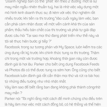
“Doanh nghiệp bạn có thể ‘phất’ lên theo 2 đường: một là sự
may mắn ngẫu nhiên thuần tuý, hai là nhờ việc xây dựng một
mô hình kinh doanh thực sự, đi kèm với việc thử nghiệm rất
nhiều trước khi tiến ra thị trường.”Vào cuối ngày làm việc, bạn
cần phải cảm nhận được về một viễn cảnh khả thi của sản
phẩm, thấu hiểu bản chất của thị trường và phải tự giải đáp
được câu hỏi “Tại sao mọi thứ đang phát triển như thế này và
tôi sẽ thực hiện bước gì tiếp ?”
Facebook, trong sự tương phản với My Space, luôn kiểm tra các
ứng dụng rất kỹ trước khi chính thức tung ra thị trường. Thậm
chí trong một vài trường hợp, khoảng thời gian này còn được
đánh giá là hơi lâu: Parker cho biết ứng dụng Facebook Feeds
và Photos đã có thể được tung ra sớm hơn. Ông cũng cho biết
Facebook luôn đánh giá rất cẩn thận mọi thứ và rút ra bài học
từ những điều tưởng như nhỏ nhặt nhất.
Vậy làm sao để biết rằng bạn đang không phải thành côngnhờ
may mắn ?
Parker nói “Tôi nghĩ rằng một cách để minh chứng cho điều trên
là hãy làm mọi việc một cách đồng bộ, có hệ thống và thể hiện