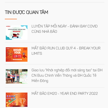
TIN ĐƯỢC QUAN TÂM
LUYỆN TẬP MỖI NGÀY - ĐÁNH BAY COVID
CÙNG NHÀ BÃO
MẮT BÃO RUN CLUB QUÝ 4 - BREAK YOUR
LIMITS
Giao lưu "Khởi nghiệp đổi mới sáng tạo" tại ĐH
CN Bưu Chính Viễn Thông và ĐH Quốc Tế
Miền Đông
MẮT BÃO EM20 - YEAR END PARTY 2022