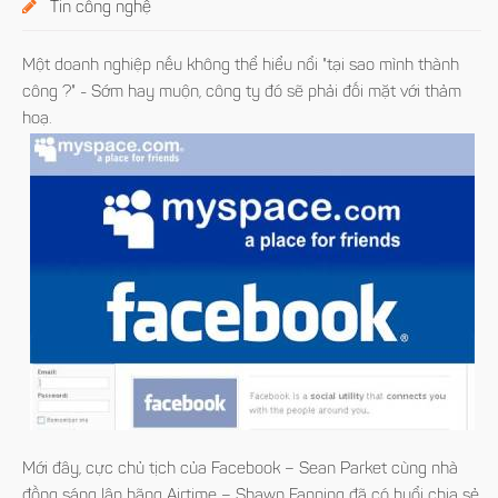
Tin công nghệ
Một doanh nghiệp nếu không thể hiểu nổi "tại sao mình thành
công ?" - Sớm hay muộn, công ty đó sẽ phải đối mặt với thảm
hoạ.
Mới đây, cực chủ tịch của Facebook – Sean Parket cùng nhà
đồng sáng lập hãng Airtime – Shawn Fanning đã có buổi chia sẻ