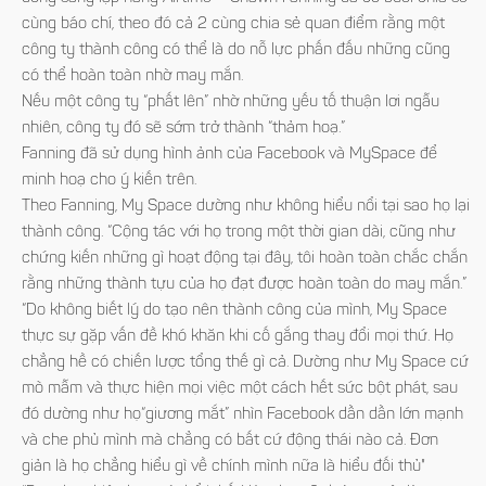
cùng báo chí, theo đó cả 2 cùng chia sẻ quan điểm rằng một
công ty thành công có thể là do nỗ lực phấn đấu những cũng
có thể hoàn toàn nhờ may mắn.
Nếu một công ty “phất lên” nhờ những yếu tố thuận lơi ngẫu
nhiên, công ty đó sẽ sớm trở thành “thảm hoạ.”
Fanning đã sử dụng hình ảnh của Facebook và MySpace để
minh hoạ cho ý kiến trên.
Theo Fanning, My Space dường như không hiểu nổi tại sao họ lại
thành công. “Cộng tác với họ trong một thời gian dài, cũng như
chứng kiến những gì hoạt động tại đây, tôi hoàn toàn chắc chắn
rằng những thành tựu của họ đạt được hoàn toàn do may mắn.”
“Do không biết lý do tạo nên thành công của mình, My Space
thực sự gặp vấn đề khó khăn khi cố gắng thay đổi mọi thứ. Họ
chẳng hề có chiến lược tổng thế gì cả. Dường như My Space cứ
mò mẫm và thực hiện mọi việc một cách hết sức bột phát, sau
đó dường như họ“giương mắt” nhìn Facebook dần dần lớn mạnh
và che phủ mình mà chẳng có bất cứ động thái nào cả. Đơn
giản là họ chẳng hiểu gì về chính mình nữa là hiểu đối thủ"