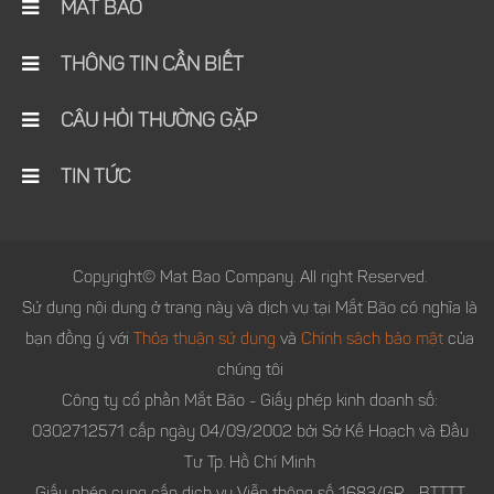
MẮT BÃO
THÔNG TIN CẦN BIẾT
CÂU HỎI THƯỜNG GẶP
TIN TỨC
Copyright© Mat Bao Company. All right Reserved.
Sử dụng nội dung ở trang này và dịch vụ tại Mắt Bão có nghĩa là
bạn đồng ý với
Thỏa thuận sử dụng
và
Chính sách bảo mật
của
chúng tôi
Công ty cổ phần Mắt Bão - Giấy phép kinh doanh số:
0302712571 cấp ngày 04/09/2002 bởi Sở Kế Hoạch và Đầu
Tư Tp. Hồ Chí Minh