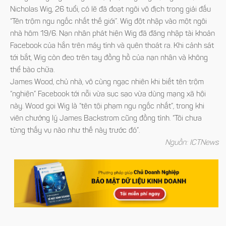
Nicholas Wig, 26 tuổi, có lẽ đã đoạt ngôi vô địch trong giải đấu
“Tên trộm ngu ngốc nhất thế giới”. Wig đột nhập vào một ngôi
nhà hôm 19/6. Nạn nhân phát hiện Wig đã đăng nhập tài khoản
Facebook của hắn trên máy tính và quên thoát ra. Khi cảnh sát
tới bắt, Wig còn đeo trên tay đồng hồ của nạn nhân và không
thể bào chữa.
James Wood, chủ nhà, vô cùng ngạc nhiên khi biết tên trộm
“nghiện” Facebook tới nỗi vừa sục sạo vừa dùng mạng xã hội
này. Wood gọi Wig là “tên tội phạm ngu ngốc nhất”, trong khi
viên chưởng lý James Backstrom cũng đồng tình. “Tôi chưa
từng thấy vụ nào như thế này trước đó”.
Nguồn: ICTNews