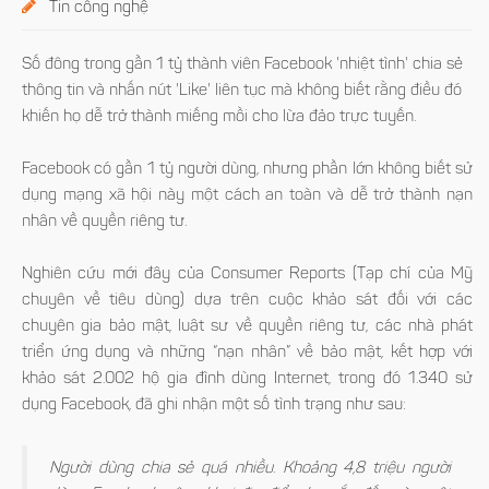
Tin công nghệ
Số đông trong gần 1 tỷ thành viên Facebook 'nhiệt tình' chia sẻ
thông tin và nhấn nút 'Like' liên tục mà không biết rằng điều đó
khiến họ dễ trở thành miếng mồi cho lừa đảo trực tuyến.
Facebook có gần 1 tỷ người dùng, nhưng phần lớn không biết sử
dụng mạng xã hội này một cách an toàn và dễ trở thành nạn
nhân về quyền riêng tư.
Nghiên cứu mới đây của Consumer Reports (Tạp chí của Mỹ
chuyên về tiêu dùng) dựa trên cuộc khảo sát đối với các
chuyên gia bảo mật, luật sư về quyền riêng tư, các nhà phát
triển ứng dụng và những “nạn nhân” về bảo mật, kết hợp với
khảo sát 2.002 hộ gia đình dùng Internet, trong đó 1.340 sử
dụng Facebook, đã ghi nhận một số tình trạng như sau:
Người dùng chia sẻ quá nhiều. Khoảng 4,8 triệu người