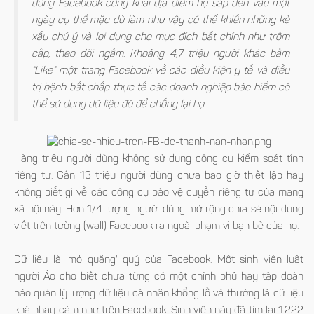
dùng Facebook công khai địa điểm họ sắp đến vào một
ngày cụ thể mặc dù làm như vậy có thể khiến những kẻ
xấu chú ý và lợi dụng cho mục đích bất chính như trộm
cắp, theo dõi ngầm. Khoảng 4,7 triệu người khác bấm
“Like” một trang Facebook về các điều kiện y tế và điều
trị bệnh bất chấp thực tế các doanh nghiệp bảo hiểm có
thể sử dụng dữ liệu đó để chống lại họ.
Hàng triệu người dùng không sử dụng công cụ kiểm soát tính
riêng tư. Gần 13 triệu người dùng chưa bao giờ thiết lập hay
không biết gì về các công cụ bảo vệ quyền riêng tư của mạng
xã hội này. Hơn 1/4 lượng người dùng mở rộng chia sẻ nội dung
viết trên tường (wall) Facebook ra ngoài phạm vi bạn bè của họ.
Dữ liệu là 'mỏ quặng' quý của Facebook. Một sinh viên luật
người Áo cho biết chưa từng có một chính phủ hay tập đoàn
nào quản lý lượng dữ liệu cá nhân khổng lồ và thường là dữ liệu
khá nhạy cảm như trên Facebook. Sinh viên này đã tìm lại 1.222