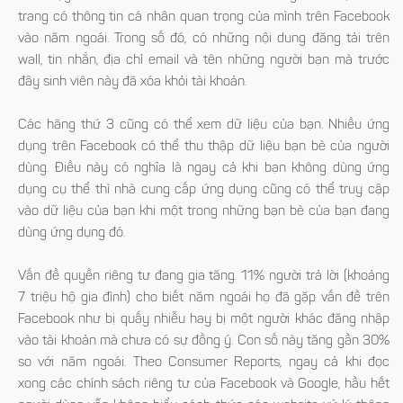
trang có thông tin cá nhân quan trọng của mình trên Facebook
vào năm ngoái. Trong số đó, có những nội dung đăng tải trên
wall, tin nhắn, địa chỉ email và tên những người bạn mà trước
đây sinh viên này đã xóa khỏi tài khoản.
Các hãng thứ 3 cũng có thể xem dữ liệu của bạn. Nhiều ứng
dụng trên Facebook có thể thu thập dữ liệu bạn bè của người
dùng. Điều này có nghĩa là ngay cả khi bạn không dùng ứng
dụng cụ thể thì nhà cung cấp ứng dụng cũng có thể truy cập
vào dữ liệu của bạn khi một trong những bạn bè của bạn đang
dùng ứng dụng đó.
Vấn đề quyền riêng tư đang gia tăng. 11% người trả lời (khoảng
7 triệu hộ gia đình) cho biết năm ngoái họ đã gặp vấn đề trên
Facebook như bị quấy nhiễu hay bị một người khác đăng nhập
vào tài khoản mà chưa có sự đồng ý. Con số này tăng gần 30%
so với năm ngoái. Theo Consumer Reports, ngay cả khi đọc
xong các chính sách riêng tư của Facebook và Google, hầu hết