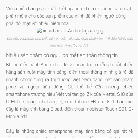
Việc nhiều hãng sản xuất thiết bị android giá rẻ không cập nhật
phần mềm cho các sản phẩm của mình đã khiến người dùng
phải đối mặt với nhiều hiểm họa.
Đại diện Mobiistar cho biết, sẽ xem xét việc cập nhật phiên bản hệ điều hành mới
cho điện thoại Touch S01.
Nhiều sản phẩm có nguy cơ mất an toàn thông tin
Khi hệ điều hành Android ra đời và hoàn toàn miễn phí, rất nhiều
hãng sản xuất máy tính bảng, điện thoại thông minh giá rẻ đã
nhanh chóng tung ra thị trường Việt Nam hàng loạt sản phẩm
phục vụ người tiêu dùng. Có thể kể đến những chiếc
smartphone thương hiệu Việt với tên gọi Zik của Viettel, S10 của
Q-Mobile, máy tính bảng PI, smartphone F6 của FPT hay mới
đây là máy tính bảng Bipad, điện thoại mobiistar Touch S01, Q-
Mobile S11…
Đây là những chiếc smartphone, máy tính bảng có giá rất rẻ,