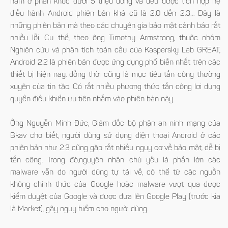
nằm ở phân khúc dưới 5 triệu đồng và đều được tích hợp hệ
điều hành Android phiên bản khá cũ là 2.0 đến 2.3… Đây là
những phiên bản mà theo các chuyên gia bảo mật cảnh báo rất
nhiều lỗi. Cụ thể, theo ông Timothy Armstrong, thuộc nhóm
Nghiên cứu và phân tích toàn cầu của Kaspersky Lab GREAT,
Android 2.2 là phiên bản được ứng dụng phổ biến nhất trên các
thiết bị hiện nay, đồng thời cũng là mục tiêu tấn công thường
xuyên của tin tặc. Có rất nhiều phương thức tấn công lợi dụng
quyền điều khiển ưu tiên nhắm vào phiên bản này.
Ông Nguyễn Minh Đức, Giám đốc bộ phận an ninh mạng của
Bkav cho biết, người dùng sử dụng điện thoại Android ở các
phiên bản như 2.3 cũng gặp rất nhiều nguy cơ về bảo mật, dễ bị
tấn công. Trong đó,nguyên nhân chủ yếu là phần lớn các
malware vẫn do người dùng tự tải về, có thể từ các nguồn
không chính thức của Google hoặc malware vượt qua được
kiểm duyệt của Google và được đưa lên Google Play (trước kia
là Market), gây nguy hiểm cho người dùng.