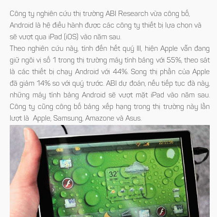
Công ty nghiên cứu thị trường ABI Research vừa công bố,
Android là hệ điều hành được các công ty thiết bị lựa chọn và
sẽ vượt qua iPad (iOS) vào năm sau.
Theo nghiên cứu này, tính đến hết quý III, hiện Apple vẫn đang
giữ ngôi vị số 1 trong thị trường máy tính bảng với 55%, theo sát
là các thiết bị chạy Android với 44%. Song thị phần của Apple
đã giảm 14% so với quý trước. ABI dự đoán, nếu tiếp tục đà này,
những máy tính bảng Android sẽ vượt mặt iPad vào năm sau.
Công ty cũng công bố bảng xếp hạng trong thị trường này lần
lượt là Apple, Samsung, Amazone và Asus.