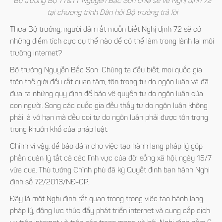
Bộ trưởng Bộ TT&TT Nguyễn Bắc Son chia sẻ về Nghị định 72
tại chương trình Dân hỏi Bộ trưởng trả lời
Thưa Bộ trưởng, người dân rất muốn biết Nghị định 72 sẽ có
những điểm tích cực cụ thể nào để có thể làm trong lành lại môi
trường internet?
Bộ trưởng Nguyễn Bắc Son:
Chúng ta đều biết, mọi quốc gia
trên thế giới đều rất quan tâm, tôn trọng tự do ngôn luận và đã
đưa ra những quy định để bảo vệ quyền tự do ngôn luận của
con người. Song các quốc gia đều thấy tự do ngôn luận không
phải là vô hạn mà đều coi tự do ngôn luận phải được tôn trọng
trong khuôn khổ của pháp luật.
Chính vì vậy, để bảo đảm cho việc tạo hành lang pháp lý góp
phần quản lý tất cả các lĩnh vực của đời sống xã hội, ngày 15/7
vừa qua, Thủ tướng Chính phủ đã ký Quyết định ban hành Nghị
định số 72/2013/NĐ-CP.
Đây là một Nghị định rất quan trọng trong việc tạo hành lang
pháp lý, động lực thúc đẩy phát triển internet và cung cấp dịch