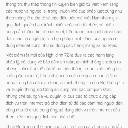
thông tin, thu thập thông tin xuyên biên giới từ Việt Nam sang
các nước và ngược lại trong khuôn khổ của pháp luật cũng như
theo thông lệ quốc tế và các điều ước mà Việt Nam tham gia;
quy định quyền hạn, trách nhiệm của các tổ chức, cá nhân
cung cấp thông tin trên internet, trên trang mạng xã hội và bảo
đảm, bảo hộ quyền, lợi ích hợp pháp chính đáng của người sử
dụng internet cũng như sử dụng các trang mạng xã hội khác.
Một điểm rất mới của Nghị định 72 là đưa ra các hành lang
pháp lý, nội dung về bảo đảm an toàn, an ninh thông tin; đưa ra
những khái niệm thế nào là an toàn thông tin, an ninh thông tin;
khẳng định vai trò, trách nhiệm của các cơ quan quản lý Nhà
nước trong bảo đảm an toàn, an ninh thông tin như Bộ Thông tin
và Truyền thông, Bộ Công an, cũng như các cơ quan khác;
những chế tài, nghĩa vụ, quyền lợi của các tổ chức cung cấp
dịch vụ trên internet, trò chơi điện tử để bảo đảm mọi người dân
cũng như tổ chức cung ứng, sử dụng dịch vụ trên internet đều
thực hiện theo quy định của pháp luật.
Thưa Bộ trưởng, thời gian qua có tình trạng các trang mạng lấy