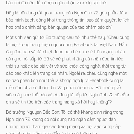
báo chí đã nêu đều được ngăn chặn và xử lý kịp thời.
Đây là nội dung rất quan trọng của Nghị định 72 góp phần đảm
bảo minh bạch, công khai trong thông tin; bảo đảm quyền, lợi ích
hợp pháp chính đáng, bản quyền của tác phẩm báo chí.
Một sinh viên gửi tới Bộ trưởng câu hỏi như thế này: “Cháu cũng
là một trong hàng triệu người dùng Facebook tại Việt Nam. Gần
đây đọc báo và đặc biệt được bạn bè chia sẻ trên mạng, cháu
có nghe nói sắp tới Bộ sẽ xử phạt những cá nhân đưa tin tức
thời sự hoặc các bài viết về sức khỏe, công nghệ, thời trang từ
các báo khác lên trang cá nhân. Ngoài ra, cháu cũng nghe một
số báo phân tích như thế là không hợp lý vì Facebook cũng là
diễn đàn chia sẻ thông tin. Vậy quan điểm của Bộ trưởng về
việc này như thế nào và có đúng là sắp tới, Nghị định 72 sẽ cấm
chia sẻ tin tức trên các trang mạng xã hội hay không”?
Bộ trưởng Nguyễn Bắc Son:
Tôi có thể khẳng định rằng trong
Nghị định 72 không có nội dung nào ngăn cấm người dân,
những người tham gia các trang mạng xã hội việc cung cấp