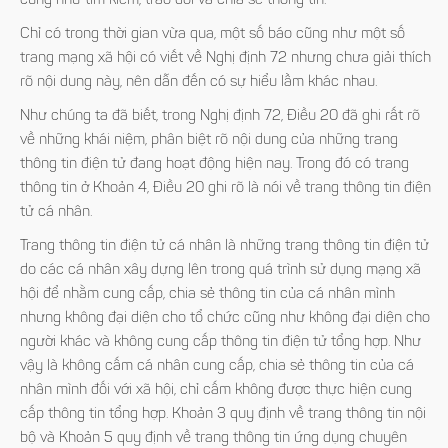
cũng như tìm kiếm, trao đổi và chia sẻ thông tin.
Chỉ có trong thời gian vừa qua, một số báo cũng như một số
trang mạng xã hội có viết về Nghị định 72 nhưng chưa giải thích
rõ nội dung này, nên dẫn đến có sự hiểu lầm khác nhau.
Như chúng ta đã biết, trong Nghị định 72, Điều 20 đã ghi rất rõ
về những khái niệm, phân biệt rõ nội dung của những trang
thông tin điện tử đang hoạt động hiện nay. Trong đó có trang
thông tin ở Khoản 4, Điều 20 ghi rõ là nói về trang thông tin điện
tử cá nhân.
Trang thông tin điện tử cá nhân là những trang thông tin điện tử
do các cá nhân xây dựng lên trong quá trình sử dụng mạng xã
hội để nhằm cung cấp, chia sẻ thông tin của cá nhân mình
nhưng không đại diện cho tổ chức cũng như không đại diện cho
người khác và không cung cấp thông tin điện tử tổng hợp. Như
vậy là không cấm cá nhân cung cấp, chia sẻ thông tin của cá
nhân mình đối với xã hội, chỉ cấm không được thực hiện cung
cấp thông tin tổng hợp. Khoản 3 quy định về trang thông tin nội
bộ và Khoản 5 quy định về trang thông tin ứng dụng chuyên