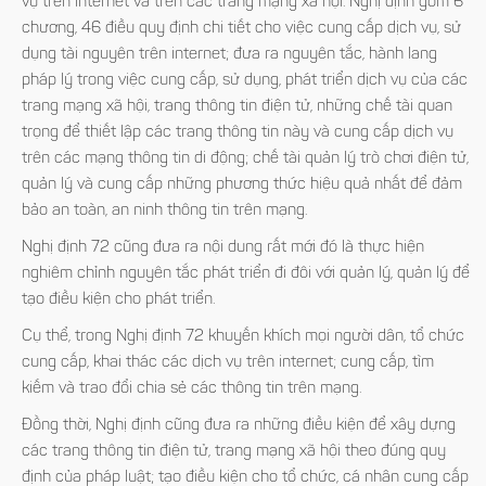
vụ trên internet và trên các trang mạng xã hội. Nghị định gồm 6
chương, 46 điều quy định chi tiết cho việc cung cấp dịch vụ, sử
dụng tài nguyên trên internet; đưa ra nguyên tắc, hành lang
pháp lý trong việc cung cấp, sử dụng, phát triển dịch vụ của các
trang mạng xã hội, trang thông tin điện tử, những chế tài quan
trọng để thiết lập các trang thông tin này và cung cấp dịch vụ
trên các mạng thông tin di động; chế tài quản lý trò chơi điện tử,
quản lý và cung cấp những phương thức hiệu quả nhất để đảm
bảo an toàn, an ninh thông tin trên mạng.
Nghị định 72 cũng đưa ra nội dung rất mới đó là thực hiện
nghiêm chỉnh nguyên tắc phát triển đi đôi với quản lý, quản lý để
tạo điều kiện cho phát triển.
Cụ thể, trong Nghị định 72 khuyến khích mọi người dân, tổ chức
cung cấp, khai thác các dịch vụ trên internet; cung cấp, tìm
kiếm và trao đổi chia sẻ các thông tin trên mạng.
Đồng thời, Nghị định cũng đưa ra những điều kiện để xây dựng
các trang thông tin điện tử, trang mạng xã hội theo đúng quy
định của pháp luật; tạo điều kiện cho tổ chức, cá nhân cung cấp