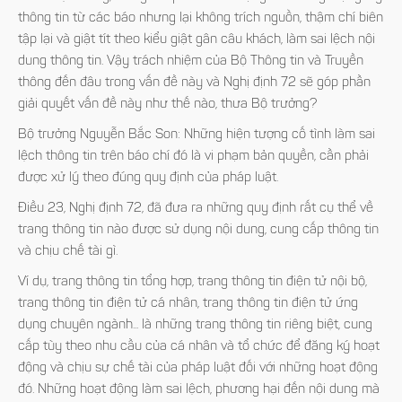
thông tin từ các báo nhưng lại không trích nguồn, thậm chí biên
tập lại và giật tít theo kiểu giật gân câu khách, làm sai lệch nội
dung thông tin. Vậy trách nhiệm của Bộ Thông tin và Truyền
thông đến đâu trong vấn đề này và Nghị định 72 sẽ góp phần
giải quyết vấn đề này như thế nào, thưa Bộ trưởng?
Bộ trưởng Nguyễn Bắc Son:
Những hiện tượng cố tình làm sai
lệch thông tin trên báo chí đó là vi phạm bản quyền, cần phải
được xử lý theo đúng quy định của pháp luật.
Điều 23, Nghị định 72, đã đưa ra những quy định rất cụ thể về
trang thông tin nào được sử dụng nội dung, cung cấp thông tin
và chịu chế tài gì.
Ví dụ, trang thông tin tổng hợp, trang thông tin điện tử nội bộ,
trang thông tin điện tử cá nhân, trang thông tin điện tử ứng
dụng chuyên ngành... là những trang thông tin riêng biệt, cung
cấp tùy theo nhu cầu của cá nhân và tổ chức để đăng ký hoạt
động và chịu sự chế tài của pháp luật đối với những hoạt động
đó. Những hoạt động làm sai lệch, phương hại đến nội dung mà