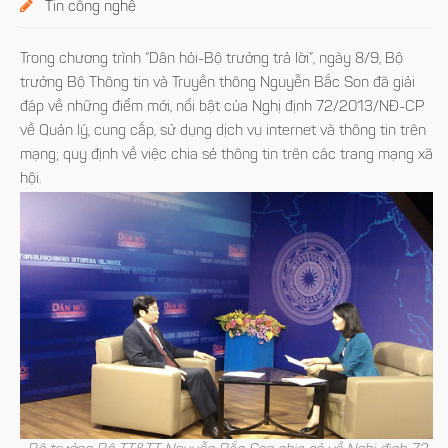
Tin công nghệ
Trong chương trình “Dân hỏi-Bộ trưởng trả lời”, ngày 8/9, Bộ
trưởng Bộ Thông tin và Truyền thông Nguyễn Bắc Son đã giải
đáp về những điểm mới, nổi bật của Nghị định 72/2013/NĐ-CP
về Quản lý, cung cấp, sử dụng dịch vụ internet và thông tin trên
mạng; quy định về việc chia sẻ thông tin trên các trang mạng xã
hội.