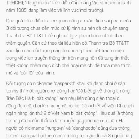
TP.HCM); “danghocdoi” trên diễn đàn mạng Vietstock.com (sinh
năm 1985, đang làm việc về lĩnh vực môi trường).
Qua quá trình điều tra, cơ quan công an xác định sai phạm của
3 đối tượng chưa đến mức xử lý hình sự nên đã chuyển sang
Thanh tra Bộ TT&TT đề nghị xử lý vi phạm hành chính theo
thẩm quyền. Căn cứ theo tài liệu hiện có, Thanh tra Bộ TT&TT
xác định các đối tượng này do chưa ý thức hết trách nhiệm
trong việc lan truyền thông tin trên mạng nên đã tung tin thất
thiệt không nhằm mục đích phá hoại mà chỉ để thỏa mãn trí tò
mò và "cái Tôi" của mình.
Đối tượng có nickname "casperkid" khai, khi đang chơi ở sân
tennis thì một người chơi cùng hỏi: "Có biết gì về thông tin ông
Trần Bắc Hà bị bắt không", anh này liền dùng điện thoại di
động đưa câu hỏi lên mạng xã hội là: "Có ai biết về việc Chủ tịch
ngân hàng lớn thứ 2 ở Việt Nam bị bắt không". Hậu quả là thông
tin này đã bị đồn thổi và lan truyền gây xôn xao dư luận. Hai
người có nickname “hungpvn” và “danghocdo" cũng đưa thông
tin lên mạng xã hội theo cách tương tự, mặc dù cả 3 người này