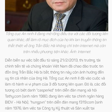
Tổng cục An ninh II đang mở rộng điều tra với các đối tượng liên
quan khác, để làm rõ mục đích của họ khi lan truyền thông tin
thất thiệt về ông Trần Bắc Hà không chỉ trên Internet mà còn
trên nhiều phương tiện khác. Ảnh: Internet
Diễn biến sự việc bắt đầu từ sáng 21/2/2013, thị trường, tài
chính tiền tệ và chứng khoán Việt Nam đã chao đảo trước tin
đồn ông Trần Bắc Hà bị bắt, thông tin này còn ảnh hưởng đến
uy tín cá nhân của ông Hà. Tổng cục An ninh II đã vào cuộc và
làm rõ hành vi vi phạm của 3 đối tượng liên quan. Đó là, các đối
tượng có biệt danh "casperkid" trên diễn đàn mạng xã hội
Tathy.com (sinh năm 1980, đang làm việc tại chính ngân hàng
BIDV - Hà Nội); “hungpvn” trên diễn đàn mạng f319.com (sinh
năm 1976, làm việc tại Công ty Kỹ thuật và Sản xuất tại