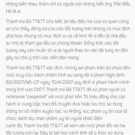
không biết nhau, thậm chí có người còn không biết ông Trần Bắc
Hà là ai.
Thanh tra Bộ TT&TT cho biết, tài liệu điều tra của cơ quan công
an cho thấy, động cơ của các đối tượng trên không có mục đích
phá hoại nhưng có mục đích vụ lợi về kinh tế vì đều là nhà đầu
tư nhỏ lẻ, tham gia đầu tư chứng khoán. Đồng thời, các đối
tượng này còn muốn tỏ ra là người thạo tin nên đã tung tin đồn
gây sự chú ý trên các diễn đàn mạng.
Thanh tra Bộ TT&TT xác định, những sai phạm trên dù chưa đến
mức truy cứu trách nhiệm hình sự song đã vi phạm Nghị định
63/2007/NĐ-CP ngày 10/4/2007 quy định vi phạm hành chính
trong lĩnh vực CNTT. Thanh tra Bộ TT&TT đã xử phạt người có
nickname "casperkid" với mức phạt tiền 15 triệu đồng cho các
hành vi: cung cấp, trao đổi, truyền đưa hoặc lưu trữ, sử dụng
thông tin số nhằm xuyên tạc, vu khống, xúc phạm uy tín của tổ
chức, danh dự, nhân phẩm, uy tín người khác. Bên
cạnh đó, Thanh tra Bộ TT&TT sẽ xem xét mức phạt đối với hai
đối tượng còn lại. Đây là bài học cảnh tỉnh về ý thức sử dụng