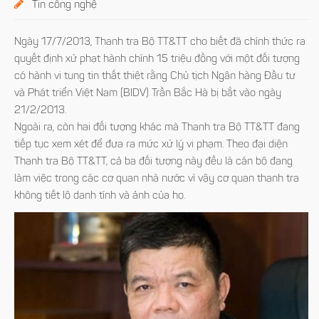
Tin công nghệ
Ngày 17/7/2013, Thanh tra Bộ TT&TT cho biết đã chính thức ra
quyết định xử phạt hành chính 15 triệu đồng với một đối tượng
có hành vi tung tin thất thiệt rằng Chủ tịch Ngân hàng Đầu tư
và Phát triển Việt Nam (BIDV) Trần Bắc Hà bị bắt vào ngày
21/2/2013.
Ngoài ra, còn hai đối tượng khác mà Thanh tra Bộ TT&TT đang
tiếp tục xem xét để đưa ra mức xử lý vi phạm. Theo đại diện
Thanh tra Bộ TT&TT, cả ba đối tượng này đều là cán bộ đang
làm việc trong các cơ quan nhà nước vì vậy cơ quan thanh tra
không tiết lộ danh tính và ảnh của họ.