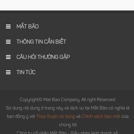
MẮT BÃO
THÔNG TIN CẦN BIẾT
CÂU HỎI THƯỜNG GẶP
TIN TỨC
Copyright© Mat Bao Company. All right Reserved.
Sử dụng nội dung ở trang này và dịch vụ tại Mắt Bão có nghĩa là
bạn đồng ý với
Thỏa thuận sử dụng
và
Chính sách bảo mật
của
chúng tôi
Công ty cổ phần Mắt Bão - Giấy phép kinh doanh số: