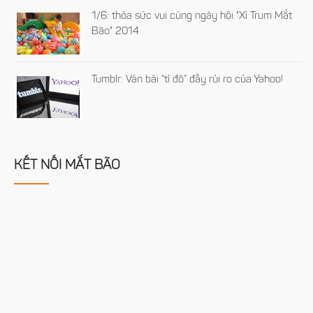
1/6: thỏa sức vui cùng ngày hội "Xì Trum Mắt
Bão" 2014
Tumblr: Ván bài “tỉ đô” đầy rủi ro của Yahoo!
KẾT NỐI MẮT BÃO