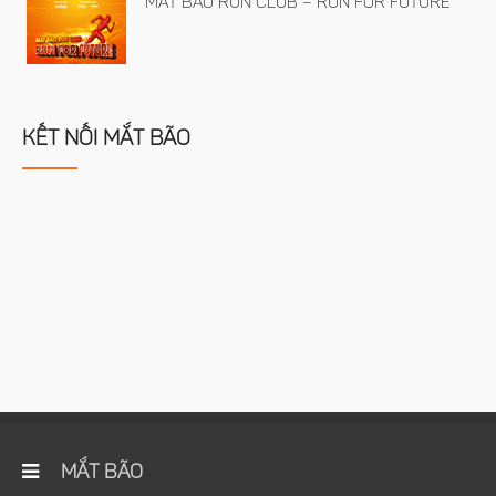
MẮT BÃO RUN CLUB – RUN FOR FUTURE
KẾT NỐI MẮT BÃO
MẮT BÃO