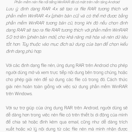
Phần mềm nén file nổi tiếng WinRAR đã có mặt trên nền tảng Android
Lưu ý: định dạng RAR 4.x sẽ tạo ra file RAR tương thích với
phần mềm WinRAR 4.x (phiên bản cũ) và có thể mở được bằng
phần mềm WinRAR tương bản cũ, trong khi đó nếu chọn định
dạng RAR sẽ tạo ra file RAR tương thích với phần mềm WinRAR
5.0 trở lên (phiên bản mới), cho khả năng mã hóa và nén dữ liệu
tốt hơn. Tùy thuộc vào mục đích sử dụng của bạn để chọn kiểu
định dạng phù hợp.
Với các định dạng file nén, ứng dụng RAR trên Android cho phép
người dùng mở và xem trực tiếp nội dung bên trong chúng, hoặc
cho phép giải nén để sử dụng các file có trong đó. Cách thức
giải nén hoàn toàn giống với việc sử dụng phần mềm WinRAR
trên Windows.
Với sự trợ giúp của ứng dụng RAR trên Android, người dùng sẽ
dễ dàng hơn trong việc nén file có trên thiết bị di động của mình
để chia sẻ hoặc đính kèm qua email, cũng như dễ dàng trích
xuất hoặc xử lý nội dung từ các file nén mà mình nhận được