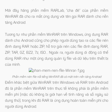
Mới đây hãng phần mềm RARLab, “cha đẻ” của phần mềm
WinRAR đã cho ra mắt ứng dụng với tên gọi RAR dành cho nền
tảng Android.
Tương tự như phần mềm WinRAR trên Windows, ứng dụng RAR
dành cho Android cũng cho phép người dùng tạo ra các file nén
định dạng RAR hoặc ZIP, hỗ trợ giải nén các file định dạng RAR,
ZIP, TAR, GZ, BZ2, 7z, ISO… Ngoài ra, người dùng di động có thể
dùng RAR như một ứng dụng quản lý file và dữ liệu trên thiết bị
của mình.
Phần mềm nén file nổi tiếng WinRAR đã có mặt trên nền tảng Android
Điểm khác biệt giữa WinRAR trên Windows và RAR trên Android
đó là phần mềm WinRAR trên thực tế không phải là phần mềm
miễn phí (mặc dù không bị giới hạn về tính năng và số ngày sử
dụng thử), trong khi đó RAR là ứng dụng hoàn toàn miễn phí cho
người dùng Android.