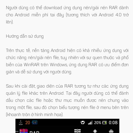
Người dùng có thể download ứng dụng nén/giải nén RAR dành
cho Android miễn phí tại đây (tương thích với Android 4.0 trở
lên).
Hướng dẫn sử dụng
Trên thực tế, nền tảng Android hiện có khá nhiều ứng dụng với
chức năng nén/giải nén file, tuy nhiên với sự quen thuộc và phổ
biến của WinRAR trên Windows, ứng dụng RAR có ưu điểm đơn
giản và dễ sử dụng với người dùng.
Sau khi cài đặt, giao diện của RAR tương tự như các ứng dụng
quản lý file khác trên Android. Tại đây người dùng có thể đánh
dấu chọn các file hoặc thư mục muốn được nén chung vào
trong một file, sau đó chọn biểu tượng nén file ở menu bên trên
(khoanh tròn ở hình minh họa).