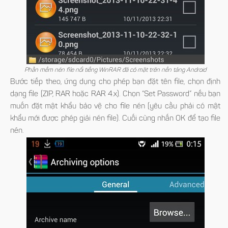
Phần mềm nén file nổi tiếng WinRAR đã có mặt trên nền tảng Android
Bước tiếp theo, ứng dụng cho phép bạn đặt tên file, chọn định
dạng file (ZIP, RAR hoặc RAR 4.x). Chọn “Set Password” nếu bạn
muốn đặt mật khẩu bảo vệ cho file nén (yêu cầu phải có mật
khẩu mới được phép giải nén file). Cuối cùng nhấn OK để tạo file
nén.