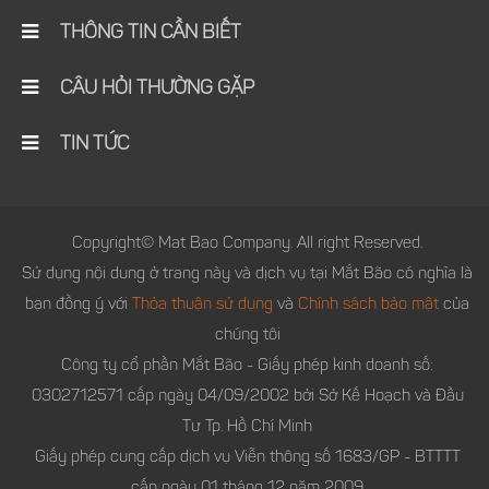
THÔNG TIN CẦN BIẾT
CÂU HỎI THƯỜNG GẶP
TIN TỨC
Copyright© Mat Bao Company. All right Reserved.
Sử dụng nội dung ở trang này và dịch vụ tại Mắt Bão có nghĩa là
bạn đồng ý với
Thỏa thuận sử dụng
và
Chính sách bảo mật
của
chúng tôi
Công ty cổ phần Mắt Bão - Giấy phép kinh doanh số:
0302712571 cấp ngày 04/09/2002 bởi Sở Kế Hoạch và Đầu
Tư Tp. Hồ Chí Minh
Giấy phép cung cấp dịch vụ Viễn thông số 1683/GP - BTTTT
cấp ngày 01 tháng 12 năm 2009