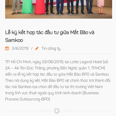
Lễ ký kết hợp tác đầu tư giữa Mắt Bão và
Samkoo
3/6/2019
/
Tin công ty
TP. Hồ Chí Minh, ngày 03/06/2019, tại Lotte Legend Hotel (số
2A – 4A Tôn Đức Thắng, phường Bến Nghé, quận 1, TP.HCM)
diễn ra lễ ký kết hợp tác đầu tư giữa Mắt Bão BPO và Samkoo.
Theo nội dung ký kết, Mắt Bão BPO sẽ chính thức trở thành đối
tác mà Samkoo lựa chọn để đầu tư tại thị trường Việt Nam
trong lĩnh vực thuê ngoài quy trình kinh doanh (Business
Process Outsourcing-BPO).