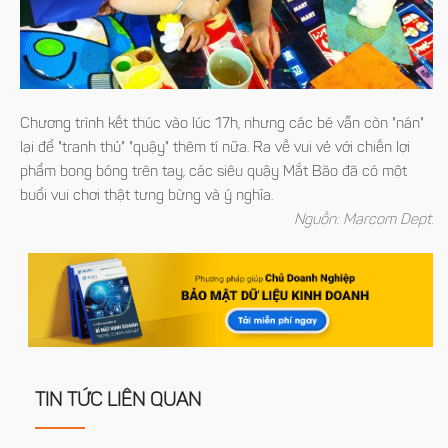
Chương trình kết thúc vào lúc 17h, nhưng các bé vẫn còn "nán"
lại để "tranh thủ" "quậy" thêm tí nữa. Ra về vui vẻ với chiến lợi
phẩm bong bóng trên tay, các siêu quậy Mắt Bão đã có một
buổi vui chơi thật tưng bừng và ý nghĩa.
Nguồn: Marcom Dept.
TIN TỨC LIÊN QUAN