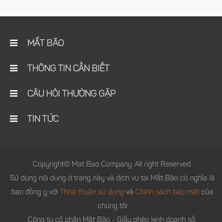
MẮT BÃO
THÔNG TIN CẦN BIẾT
CÂU HỎI THƯỜNG GẶP
TIN TỨC
Copyright© Mat Bao Company. All right Reserved.
Sử dụng nội dung ở trang này và dịch vụ tại Mắt Bão có nghĩa là
bạn đồng ý với
Thỏa thuận sử dụng
và
Chính sách bảo mật
của
chúng tôi
Công ty cổ phần Mắt Bão - Giấy phép kinh doanh số: