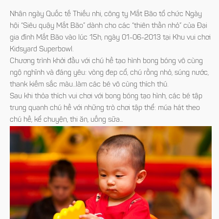
Nhân ngày Quốc tế Thiếu nhi, công ty Mắt Bão tổ chức Ngày
hội “Siêu quậy Mắt Bão” dành cho các “thiên thần nhỏ” của Đại
gia đình Mắt Bão vào lúc 15h, ngày 01-06-2013 tại Khu vui chơi
Kidsyard Superbowl.
Chương trình khởi đầu với chú hề tạo hình bong bóng vô cùng
ngộ nghĩnh và đáng yêu: vòng đep cổ, chú rồng nhỏ, súng nước,
thank kiếm sắc màu...làm các bé vô cùng thích thú.
Sau khi thỏa thích vui chơi với bong bóng tạo hình, các bé tập
trung quanh chú hề với những trò chơi tập thể: múa hát theo
chú hề, kể chuyện, thi ăn, uống sữa...