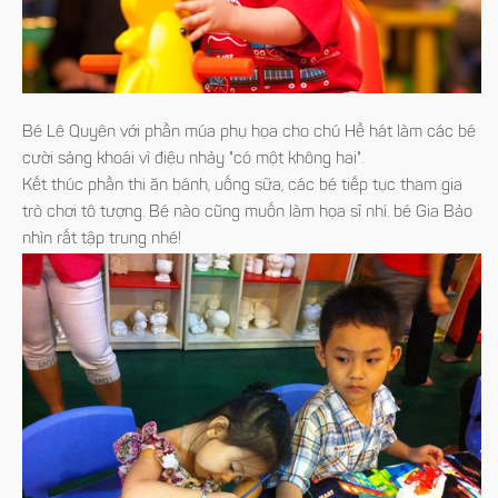
Bé Lê Quyên với phần múa phụ họa cho chú Hề hát làm các bé
cười sảng khoái vì điệu nhảy "có một không hai".
Kết thúc phần thi ăn bánh, uống sữa, các bé tiếp tục tham gia
trò chơi tô tượng. Bé nào cũng muốn làm họa sĩ nhí. bé Gia Bảo
nhìn rất tập trung nhé!