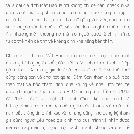
ta là đại gia đình Mắt Bão, là nơi không chỉ để đến “check in và
check out” mà đây chính là nơi có những người đồng nghiệp –
người bạn – người thân, cùng nhau cố gắng làm việc, cùng nhau
vui chơi, góp sức tạo nên một văn hóa doanh nghiệp thân thiện,
tình thương mến thương, nơi mà mọi người được là chính mình,
tự do thể hiện cá tính và khẳng định khả năng bản thân.
Chính vì lý do đó, Mắt Bão muốn đem đến mọi người một
chương trình ý nghĩa nhất, đặc biệt là “Vui chơi thỏa thích – Gặp
gỡ tụ tập – Ăn mừng giải lớn” với cơ hội được “trở về tuổi thơ”
cùng đồng bọn và chơi tẹt ga tại Đầm Sen, tham gia buổi tiệc
thân mật và bốc thăm “rinh” quà khủng về nhà. Hơn hết, để
chuẩn bị mọi thứ thật chu đáo, BTC chương trình Tất niên 2015
đã “biến hóa” ra một địa chỉ đăng ký cực cool là
http://tatnien.matbao.com/ nhằm giúp các thành viên có thể
nắm bắt thông tin chính xác và rõ ràng, cũng như đăng ký tham
gia cùng người yêu hoặc gia đình nhỏ của mình và nhận được
mã số may mắn tự động một cách nhanh chóng và cực dễ