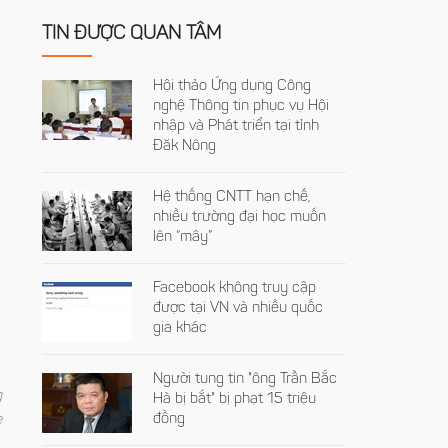
TIN ĐƯỢC QUAN TÂM
Hội thảo Ứng dụng Công
nghệ Thông tin phục vụ Hội
nhập và Phát triển tại tỉnh
Đăk Nông
Hệ thống CNTT hạn chế,
nhiều trường đại học muốn
lên “mây”
Facebook không truy cập
được tại VN và nhiều quốc
gia khác
Người tung tin "ông Trần Bắc
g
Hà bị bắt" bị phạt 15 triệu
đồng
e