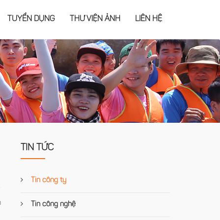
TUYỂN DỤNG
THƯ VIỆN ẢNH
LIÊN HỆ
TIN TỨC
Tin công ty
n
Tin công nghệ