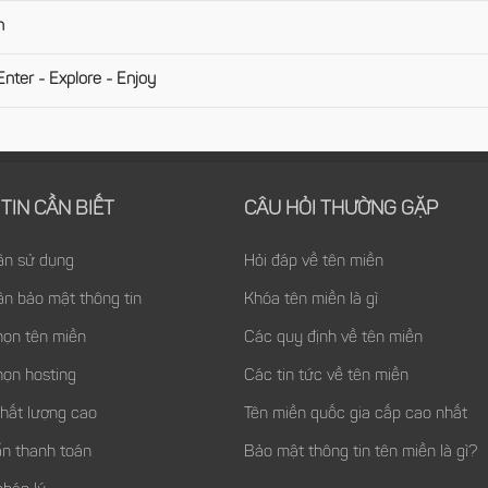
n
er - Explore - Enjoy
TIN CẦN BIẾT
CÂU HỎI THƯỜNG GẶP
ận sử dụng
Hỏi đáp về tên miền
ận bảo mật thông tin
Khóa tên miền là gì
họn tên miền
Các quy định về tên miền
họn hosting
Các tin tức về tên miền
chất lượng cao
Tên miền quốc gia cấp cao nhất
n thanh toán
Bảo mật thông tin tên miền là gì?