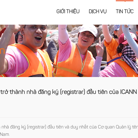
GIỚI THIỆU
DỊCH VỤ
TIN TỨC
ện
trở thành nhà đăng ký (registrar) đầu tiên của ICANN
 nhà đăng ký (registrar) đầu tiên và duy nhất của Cơ quan Quản lý tê
 Nam.