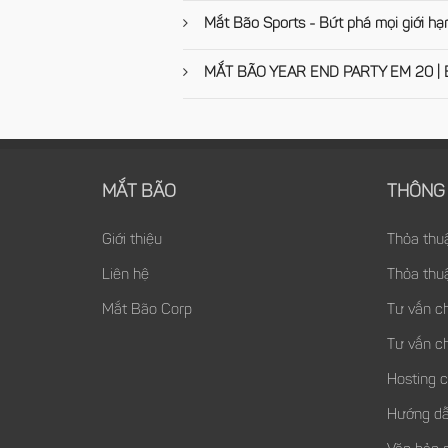
Mắt Bão Sports - Bứt phá mọi giới hạ
MẮT BÃO YEAR END PARTY EM 20 | Ent
MẮT BÃO
THÔNG 
Giới thiệu
Thỏa thu
Liên hệ
Thỏa thu
Mắt Bão Corp
Tư vấn c
Tư vấn c
Hosting 
Hướng dẫ