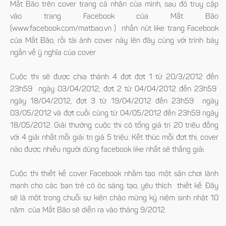
Mắt Bão trên cover trang cá nhân của mình, sau đó truy cập
vào trang Facebook của Mắt Bão
(www.facebook.com/matbao.vn ) nhấn nút like trang Facebook
của Mắt Bão, rồi tải ảnh cover này lên đây cùng với trình bày
ngắn về ý nghĩa của cover
Cuộc thi sẽ được chia thành 4 đợt đợt 1 từ 20/3/2012 đến
23h59 ngày 03/04/2012; đợt 2 từ 04/04/2012 đến 23h59
ngày 18/04/2012, đợt 3 từ 19/04/2012 đến 23h59 ngày
03/05/2012 và đợt cuối cùng từ 04/05/2012 đến 23h59 ngày
18/05/2012. Giải thưởng cuộc thi có tổng giá trị 20 triệu đồng
với 4 giải nhất mỗi giải trị giá 5 triệu. Kết thúc mỗi đợt thi, cover
nào được nhiều người dùng facebook like nhất sẽ thắng giải.
Cuộc thi thiết kế cover Facebook nhằm tạo một sân chơi lành
mạnh cho các bạn trẻ có óc sáng tạo, yêu thích thiết kế. Đây
sẽ là một trong chuỗi sự kiện chào mừng kỷ niệm sinh nhật 10
năm của Mắt Bão sẽ diễn ra vào tháng 9/2012.