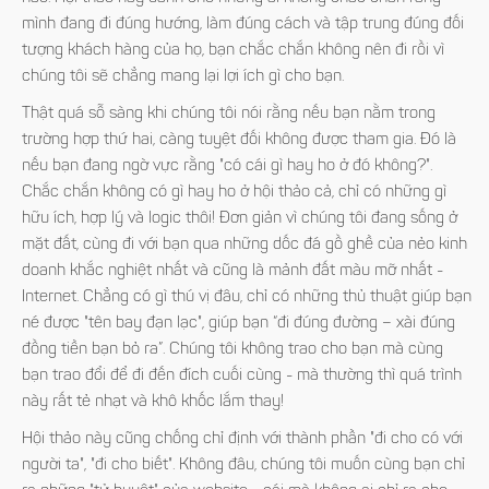
mình đang đi đúng hướng, làm đúng cách và tập trung đúng đối
tượng khách hàng của họ, bạn chắc chắn không nên đi rồi vì
chúng tôi sẽ chẳng mang lại lợi ích gì cho bạn.
Thật quá sỗ sàng khi chúng tôi nói rằng nếu bạn nằm trong
trường hợp thứ hai, càng tuyệt đối không được tham gia. Đó là
nếu bạn đang ngờ vực rằng "có cái gì hay ho ở đó không?".
Chắc chắn không có gì hay ho ở hội thảo cả, chỉ có những gì
hữu ích, hợp lý và logic thôi
! Đơn giản vì chúng tôi đang sống ở
mặt đất, cùng đi với bạn qua những dốc đá gồ ghề của nẻo kinh
doanh khắc nghiệt nhất và cũng là mảnh đất màu mỡ nhất -
Internet. Chẳng có gì thú vị đâu, chỉ có những thủ thuật giúp bạn
né được "tên bay đạn lạc", giúp bạn “đi đúng đường – xài đúng
đồng tiền bạn bỏ ra”. Chúng tôi không trao cho bạn mà cùng
bạn trao đổi để đi đến đích cuối cùng - mà thường thì quá trình
này rất tẻ nhạt và khô khốc lắm thay!
Hội thảo này cũng chống chỉ định với thành phần "đi cho có với
người ta", "đi cho biết". Không đâu, chúng tôi muốn cùng bạn chỉ