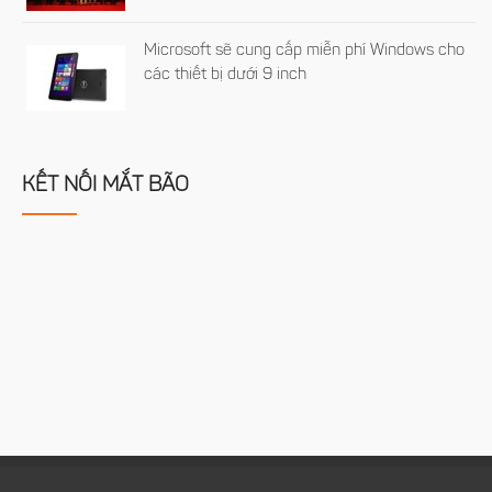
Microsoft sẽ cung cấp miễn phí Windows cho
các thiết bị dưới 9 inch
KẾT NỐI MẮT BÃO