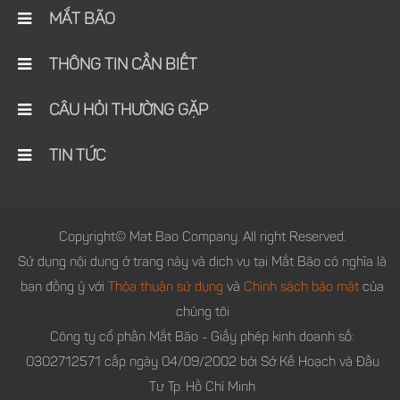
MẮT BÃO
THÔNG TIN CẦN BIẾT
CÂU HỎI THƯỜNG GẶP
TIN TỨC
Copyright© Mat Bao Company. All right Reserved.
Sử dụng nội dung ở trang này và dịch vụ tại Mắt Bão có nghĩa là
bạn đồng ý với
Thỏa thuận sử dụng
và
Chính sách bảo mật
của
chúng tôi
Công ty cổ phần Mắt Bão - Giấy phép kinh doanh số:
0302712571 cấp ngày 04/09/2002 bởi Sở Kế Hoạch và Đầu
Tư Tp. Hồ Chí Minh