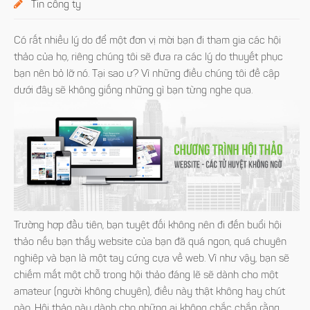
Tin công ty
Có rất nhiều lý do để một đơn vị mời bạn đi tham gia các hội
thảo của họ, riêng chúng tôi sẽ đưa ra các lý do thuyết phục
bạn nên bỏ lỡ nó. Tại sao ư? Vì những điều chúng tôi đề cập
dưới đây sẽ không giống những gì bạn từng nghe qua.
Trường hợp đầu tiên, bạn tuyệt đối không nên đi đến buổi hội
thảo nếu bạn thấy website của bạn đã quá ngon, quá chuyên
nghiệp và bạn là một tay cứng cựa về web. Vì như vậy, bạn sẽ
chiếm mất một chỗ trong hội thảo đáng lẽ sẽ dành cho một
amateur (người không chuyên), điều này thật không hay chút
nào. Hội thảo này dành cho những ai không chắc chắn rằng