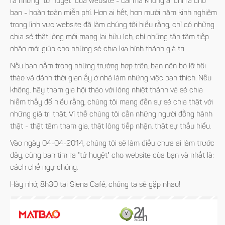
ra những "tử huyệt" của website - cái mà không ai chỉ ra cho
bạn - hoàn toàn miễn phí. Hơn ai hết, hơn mười năm kinh nghiệm
trong lĩnh vực website đã làm chúng tôi hiểu rằng, chỉ có những
chia sẻ thật lòng mới mang lại hữu ích, chỉ những tận tâm tiếp
nhận mới giúp cho những sẻ chia kia hình thành giá trị.
Nếu bạn nằm trong những trường hợp trên, bạn nên bỏ lỡ hội
thảo và dành thời gian ấy ở nhà làm những việc bạn thích. Nếu
không, hãy tham gia hội thảo với lòng nhiệt thành và sẻ chia
hiếm thấy để hiểu rằng, chúng tôi mang đến sự sẻ chia thật với
những giá trị thật. Vì thế chúng tôi cần những người đồng hành
thật -
thật tâm tham gia, thật lòng tiếp nhận, thật sự thấu hiểu.
Vào ngày 04-04-2014, chúng tôi sẽ làm điều chưa ai làm trước
đây, cùng bạn tìm ra "tử huyệt" cho website của bạn và nhất là:
cách chế ngự chúng.
Hãy nhớ, 8h30 tại Siena Café, chúng ta sẽ gặp nhau!