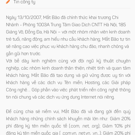
Tin công ty
Ngày 13/10/2007, Mắt Bão đã chính thức khai trương Chi
Nhánh - Phòng 1003A Trung Tâm Giao Dịch CNTT Hà Nội, 185
Giảng Võ, Đống Đa, Hà Nội – với một nhóm nhân viên kinh doanh
trẻ tuổi, năng động, am hiểu nhu cầu khách hàng; Mắt Bão tự tin
sẽ nâng cao việc phục vụ khách hàng chu đáo, nhanh chóng và
gần gũi hơn trước.
Với bề dày kinh nghiệm cùng với đội ngũ kỹ thuật chuyên
nghiệp, các nhóm kinh doanh thân thiện, nhiệt tình và quan tâm
khách hàng; Mắt Bão đã tạo dựng và giữ vững được uy tín với
khách hàng về các dịch vụ Tên miền, Hosting, các Giải pháp
Công nghệ…. Góp phần vào việc phát triển nền công nghệ thông
tin nói chung và các dịch vụ ứng dụng Internet nói riêng.
Để cùng chia sẻ niềm vui, Mắt Bão đã và đang gởi đến quý
khách hàng những chính sách khuyến mãi lớn như: Giảm 20%
phí đăng ký tên miền quốc tế (.com, .net, .org); Giảm 10% phí
đăng ký tên miền quốc gia ( .com.vn, .net.vn, .vn....); Giảm 20% phí