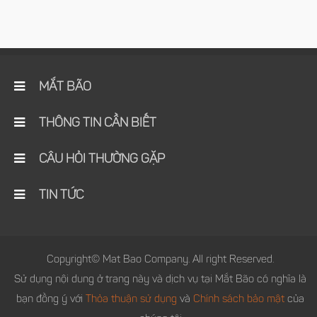
MẮT BÃO
THÔNG TIN CẦN BIẾT
CÂU HỎI THƯỜNG GẶP
TIN TỨC
Copyright© Mat Bao Company. All right Reserved.
Sử dụng nội dung ở trang này và dịch vụ tại Mắt Bão có nghĩa là
bạn đồng ý với
Thỏa thuận sử dụng
và
Chính sách bảo mật
của