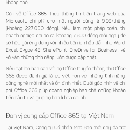
không nhỏ.
Còn về Office 365, theo thông tin trên trang web của
Microsoft, chi phí cho một người dùng là 9,9$/tháng
(khoảng 227.000 đồng). Nếu làm một phép toán, thì
doanh nghiệp chỉ bỏ ra khoảng 7.600 đồng mỗi ngày để
sở hữu gói ứng dụng với nhiều tiện ích hấp dẫn như Word,
Excel, Skype 4B, SharePoint, OneDrive for Business… và
vô vàn những tính năng luôn được cập nhật.
Nếu đặt lên bàn cân với bộ Office truyền thống, thì Office
365 được đánh giá là ưu việt hơn với những tính năng,
công nghệ mới nhất và ổn định nhất. Dưới góc nhìn về chi
phí, Office 365 giúp doanh nghiệp hạn chế những khoản
tiền đầu tư và giúp họ hợp lí hóa chi phí.
Đơn vị cung cấp Office 365 tại Việt Nam
Tại Việt Nam, Công ty Cổ phần Mắt Bão mới đây đã trở