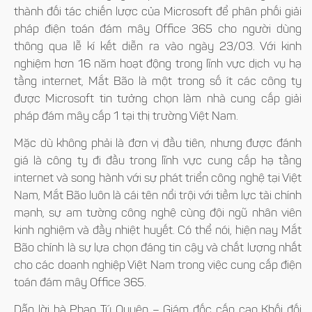
thành đối tác chiến lược của Microsoft để phân phối giải
pháp điện toán đám mây Office 365 cho người dùng
thông qua lễ kí kết diễn ra vào ngày 23/03. Với kinh
nghiệm hơn 16 năm hoạt động trong lĩnh vực dịch vụ hạ
tầng internet, Mắt Bão là một trong số ít các công ty
được Microsoft tin tưởng chọn làm nhà cung cấp giải
pháp đám mây cấp 1 tại thị trường Việt Nam.
Mặc dù không phải là đơn vị đầu tiên, nhưng được đánh
giá là công ty đi đầu trong lĩnh vực cung cấp hạ tầng
internet và song hành với sự phát triển công nghệ tại Việt
Nam, Mắt Bão luôn là cái tên nổi trội với tiềm lực tài chính
mạnh, sự am tường công nghệ cùng đội ngũ nhân viên
kinh nghiệm và đầy nhiệt huyết. Có thể nói, hiện nay Mắt
Bão chính là sự lựa chọn đáng tin cậy và chất lượng nhất
cho các doanh nghiệp Việt Nam trong việc cung cấp điện
toán đám mây Office 365.
Dẫn lời bà Phan Tú Quyên – Giám đốc cấp cao Khối đối