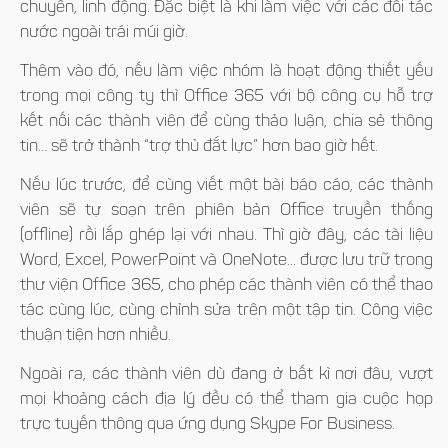
chuyển, linh động. Đặc biệt là khi làm việc với các đối tác
nước ngoài trái múi giờ.
Thêm vào đó, nếu làm việc nhóm là hoạt động thiết yếu
trong mọi công ty thì Office 365 với bộ công cụ hỗ trợ
kết nối các thành viên để cùng thảo luận, chia sẻ thông
tin… sẽ trở thành “trợ thủ đắt lực” hơn bao giờ hết.
Nếu lúc trước, để cùng viết một bài báo cáo, các thành
viên sẽ tự soạn trên phiên bản Office truyền thống
(offline) rồi lắp ghép lại với nhau. Thì giờ đây, các tài liệu
Word, Excel, PowerPoint và OneNote... được lưu trữ trong
thư viện Office 365, cho phép các thành viên có thể thao
tác cùng lúc, cùng chỉnh sửa trên một tập tin. Công việc
thuận tiện hơn nhiều.
Ngoài ra, các thành viên dù đang ở bất kì nơi đâu, vượt
mọi khoảng cách địa lý đều có thể tham gia cuộc họp
trực tuyến thông qua ứng dụng Skype For Business.