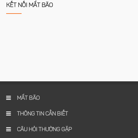
KẾT NỐI MẮT BÃO
MẮT BÃO
THÔNG TIN CẦN BIẾT
CÂU HỎI THƯỜNG GẶP