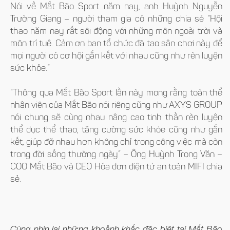
Nói về Mắt Bão Sport năm nay, anh Huỳnh Nguyễn
Trường Giang – người tham gia có những chia sẻ “Hội
thao năm nay rất sôi động với những môn ngoài trời và
môn trí tuệ. Cảm ơn ban tổ chức đã tạo sân chơi này để
mọi người có cơ hội gắn kết với nhau cũng như rèn luyện
sức khỏe.”
“Thông qua Mắt Bão Sport lần này mong rằng toàn thể
nhân viên của Mắt Bão nói riêng cũng như AXYS GROUP
nói chung sẽ cùng nhau nâng cao tinh thần rèn luyện
thể dục thể thao, tăng cường sức khỏe cũng như gắn
kết, giúp đỡ nhau hơn không chỉ trong công việc mà còn
trong đời sống thường ngày” – Ông Huỳnh Trọng Văn –
COO Mắt Bão và CEO Hóa đơn điện tử an toàn MIFI chia
sẻ.
Cùng nhìn lại những khoảnh khắc đặc biệt tại Mắt Bão