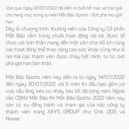
Vừa qua, ngày 30/07/2022 đã diễn ra buổi bế mạc và trao giải
cho hạng mục trong sự kiện Mắt Bão Sports - Bứt phá mọi giới
hạn.
Đây là chương trình thường niên của Công ty Cổ phần
Mắt Bão nằm trong chuỗi hoạt động nội bộ, được tổ
chức với tinh thần mang đến một sân chơi bổ ích cùng
các hoạt động thể thao nâng cao sức khỏe cũng như là
nơi mà các thành viên được cháy hết mình, tự tin, bứt
phá giới hạn bản thân.
Mắt Bão Sports năm nay diễn ra từ ngày 14/07/2022
đến ngày 30/07/2022 với 5 môn thi đấu bao gồm cờ
vua, cầu lông, kéo co, nhảy bao bố, đá bóng nam. Ngoài
các CBNV Mắt Bão thì Mắt Bão Sports 2022 năm nay
còn có sự đồng hành và tham gia của các công ty
thành viên trong AXYS GROUP như Chili, ODS và
Navee.