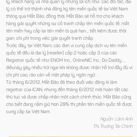
lý, khách hàng và nhà quản lý những lợi ích như: các đối tác, đại
lý có thể trở thành nhà đăng ký tên miền quốc tế tại Việt Nam
thông qua Mắt Bão; đồng thời, Mắt Bão sẽ hỗ trợ cho khách
hàng giải quyết những sự cố tranh chấp tên miền quốc tế, mất
tên miền hay cấp lại tên miền bị quá hạn..., tiết kiệm được thời
gian, chi phí trong việc giái quyết tranh chấp.
Trước đây, tại Việt Nam, các đơn vị cung cấp dịch vụ tên miền
quốc tế đều là đại lý (reseller) cấp 2 hoặc cấp 3 của các
Registrar quốc tế như ENOM Inc.; OnlineNIC Inc.; Go Daddy…,
điềunày gây nhiều trở ngại khi không được nhận hỗ trợ đầy đủ vì
chi phí cao, rào cản về mặt pháp lý, ngôn ngữ...
Từ tháng 6/2012, Mắt Bão đã theo đuổi việc đăng kí làm
registrar của ICAN, nhưng đến tháng 6/2012 mới hoàn tất các
thủ tục và được chấp nhận một cách chính thức. Mắt Bão cũng
cho biết đang nắm giữ hơn 28% thị phần tên miền quốc tế được
cung cấp tại Việt Nam.
Nguồn: Lâm Anh
Thị Trường Tài Chính