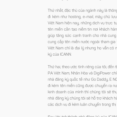
Thứ nhất, đặc thù của ngành này là thôn
đi kèm như hosting, e-mail, máy chủ lưu
Việt Nam hiện nay, những dịch vụ trực 
tên miền cần tạo niềm tin nơi khách hàn
giúp tăng sức cạnh tranh cho nhà cung 
cung cấp tên miền nước ngoài tham gia thị t
Việt Nam chỉ là đại lý nhưng họ vẫn có
ký của ICANN.
Thứ hai, theo ước tính riêng của tôi, đ
P.A Việt Nam, Nhân Hòa và DigiPower chỉ 
nhà đăng ký quốc tế như Go Daddy, E NOM, 
đi kèm tên miền cũng được chuyển ra nư
kinh doanh của mình thì chúng tôi sẽ th
nhà đăng ký chúng tôi sẽ hỗ trợ khách hàn
các dịch vụ đi kèm luân chuyển trong thị 