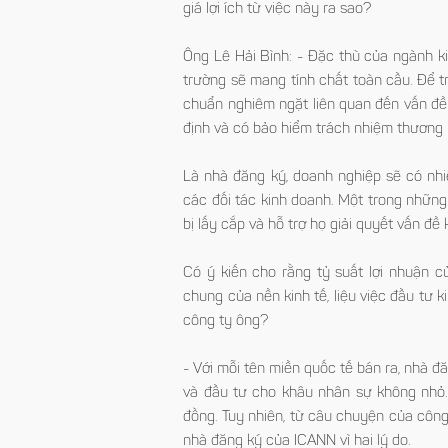
giá lợi ích từ việc này ra sao?
Ông Lê Hải Bình:
- Đặc thù của ngành kin
trường sẽ mang tính chất toàn cầu. 
chuẩn nghiêm ngặt liên quan đến vấn đề 
định và có bảo hiểm trách nhiệm thương
Là nhà đăng ký, doanh nghiệp sẽ có nhiề
các đối tác kinh doanh. Một trong những 
bị lấy cắp và hỗ trợ họ giải quyết vấn đê
Có ý kiến cho rằng tỷ suất lợi nhuận của
chung của nền kinh tế, liệu việc đầu tư ki
công ty ông?
- Với mỗi tên miền quốc tế bán ra, nhà đ
và đầu tư cho khâu nhân sự không nhỏ.
đồng. Tuy nhiên, từ câu chuyện của công
nhà đăng ký của ICANN vì hai lý do.