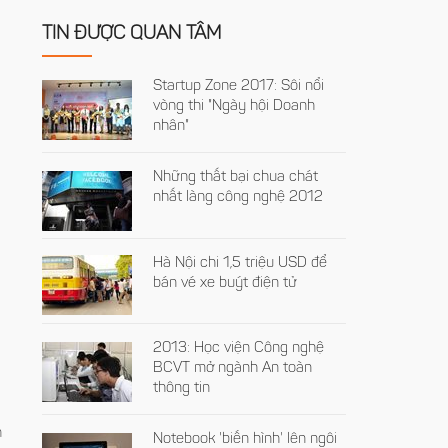
TIN ĐƯỢC QUAN TÂM
Startup Zone 2017: Sôi nổi
vòng thi "Ngày hội Doanh
nhân"
Những thất bại chua chát
nhất làng công nghệ 2012
Hà Nội chi 1,5 triệu USD để
bán vé xe buýt điện tử
2013: Học viện Công nghệ
BCVT mở ngành An toàn
thông tin
h
Notebook 'biến hình' lên ngôi