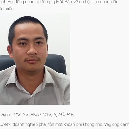
̉ tịch Hội đồng quản trị Công ty Mắt Bão, về cơ hội kinh doanh lẫn
ên miền.
 Bình - Chủ tịch HĐQT Công ty Mắt Bão
ANN, doanh nghiệp phải tốn một khoản phí không nhỏ. Vậy ông đán