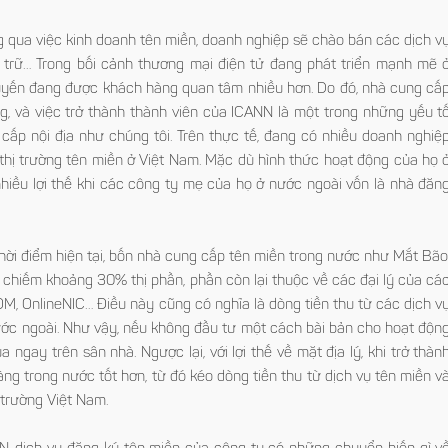
g qua việc kinh doanh tên miền, doanh nghiệp sẽ chào bán các dịch v
 trữ… Trong bối cảnh thương mại điện tử đang phát triển mạnh mẽ ơ
tuyến đang được khách hàng quan tâm nhiều hơn. Do đó, nhà cung cấ
g, và việc trở thành thành viên của ICANN là một trong những yếu tô
cấp nội địa như chúng tôi. Trên thực tế, đang có nhiều doanh nghiệ
rường tên miền ở Việt Nam. Mặc dù hình thức hoạt động của họ ơ
 nhiều lợi thế khi các công ty mẹ của họ ở nước ngoài vốn là nhà đăn
ến thời điểm hiện tại, bốn nhà cung cấp tên miền trong nước như Mắt Bão
chiếm khoảng 30% thị phần, phần còn lại thuộc về các đại lý của cá
OnlineNIC… Điều này cũng có nghĩa là dòng tiền thu từ các dịch v
ớc ngoài. Như vậy, nếu không đầu tư một cách bài bản cho hoạt độn
ua ngay trên sân nhà. Ngược lại, với lợi thế về mặt địa lý, khi trở thàn
g trong nước tốt hơn, từ đó kéo dòng tiền thu từ dịch vụ tên miền va
trường Việt Nam.