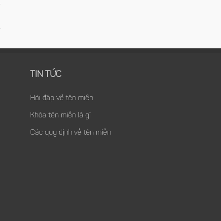
TIN TỨC
Hỏi đáp về tên miền
Khóa tên miền là gì
Các quy định về tên miền