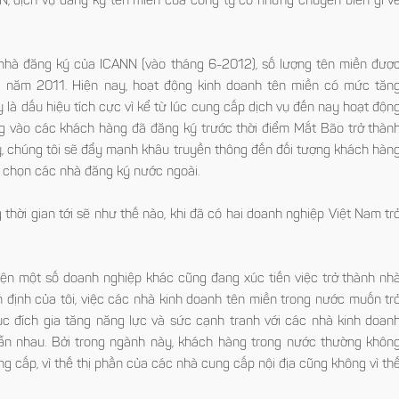
N, dịch vụ đăng ký tên miền của công ty có những chuyển biến gì vê
h nhà đăng ký của ICANN (vào tháng 6-2012), số lượng tên miền đượ
 năm 2011. Hiện nay, hoạt động kinh doanh tên miền có mức tăn
ây là dấu hiệu tích cực vì kể từ lúc cung cấp dịch vụ đến nay hoạt độn
g vào các khách hàng đã đăng ký trước thời điểm Mắt Bão trở thàn
y, chúng tôi sẽ đẩy mạnh khâu truyền thông đến đối tượng khách hàn
ng chọn các nhà đăng ký nước ngoài.
 thời gian tới sẽ như thế nào, khi đã có hai doanh nghiệp Việt Nam tr
, hiện một số doanh nghiệp khác cũng đang xúc tiến việc trở thành nh
ịnh của tôi, việc các nhà kinh doanh tên miền trong nước muốn tr
ích gia tăng năng lực và sức cạnh tranh với các nhà kinh doan
h lẫn nhau. Bởi trong ngành này, khách hàng trong nước thường khôn
cấp, vì thế thị phần của các nhà cung cấp nội địa cũng không vì thê