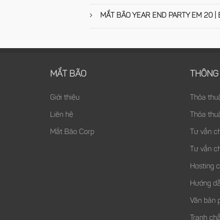
MẮT BÃO YEAR END PARTY EM 20 | Ent
MẮT BÃO
THÔNG 
Giới thiệu
Thỏa thu
Liên hệ
Thỏa thu
Mắt Bão Corp
Tư vấn c
Tư vấn c
Hosting 
Hướng dẫ
Văn bản 
Tranh chấ