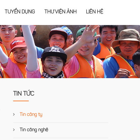
TUYỂN DỤNG
THƯ VIỆN ẢNH
LIÊN HỆ
TIN TỨC
Tin công ty
Tin công nghệ