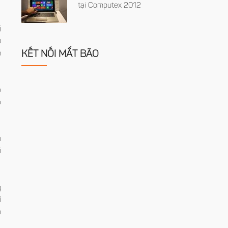
tại Computex 2012
ị
u
n
KẾT NỐI MẮT BÃO
̀
̃
n
i
g
̉
h