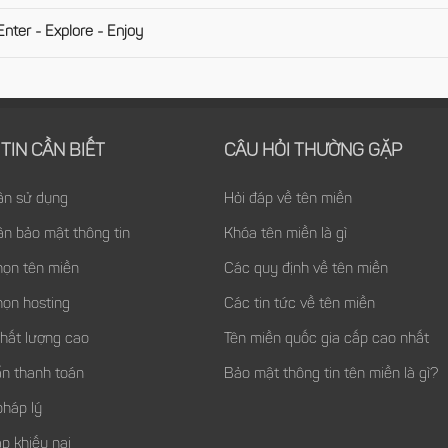
er - Explore - Enjoy
TIN CẦN BIẾT
CÂU HỎI THƯỜNG GẶP
ận sử dụng
Hỏi đáp về tên miền
ận bảo mật thông tin
Khóa tên miền là gì
họn tên miền
Các quy định về tên miền
họn hosting
Các tin tức về tên miền
chất lượng cao
Tên miền quốc gia cấp cao nhất
n thanh toán
Bảo mật thông tin tên miền là gì?
pháp lý
p khiếu nại