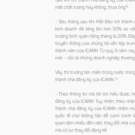
Sau khi trở thành nhà đăng ký của ICAN
mặt chất lượng hay không, thưa ông?
- Sáu tháng sau khi Mắt Bão trở thàn
kinh doanh đã tăng lên hơn 50% so với
trưởng bình quân hằng tháng là 20%. Đ
truyền thông của chúng tôi vẫn tập trun
thành viên của ICANN. Từ quý 3 năm na
mới – vốn là những doanh nghiệp thườ
Vậy thị trường tên miền trong nước trong
thành nhà đăng ký của ICANN ?
- Theo thông tin mà tôi tìm hiểu được
đăng ký của ICANN. Tuy nhiên, theo nhận đ
thành nhà đăng ký của ICANN nhằm mục đ
quốc tế chứ không hẳn để cạnh tran
quan tâm nhiều đến việc thay đổi nhà cung 
mà có sự thay đổi đáng kể.