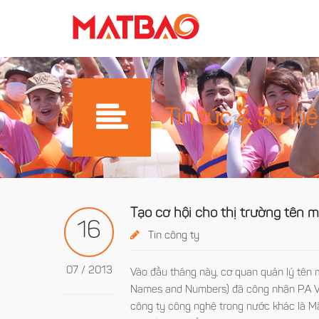
Tin tức & Sự ki
Tạo cơ hội cho thị trường tên m
16
Tin công ty
07 / 2013
Vào đầu tháng này, cơ quan quản lý tê
Names and Numbers) đã công nhận P.A Việ
công ty công nghệ trong nước khác là Mắt 