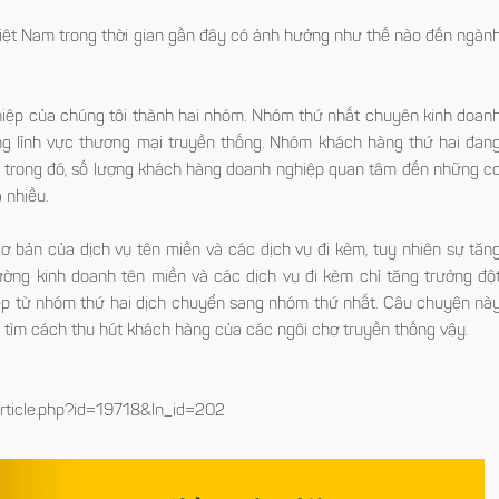
 Việt Nam trong thời gian gần đây có ảnh hưởng như thế nào đến ngàn
ghiệp của chúng tôi thành hai nhóm. Nhóm thứ nhất chuyên kinh doan
g lĩnh vực thương mại truyền thống. Nhóm khách hàng thứ hai đan
 trong đó, số lượng khách hàng doanh nghiệp quan tâm đến những c
a nhiều.
ơ bản của dịch vụ tên miền và các dịch vụ đi kèm, tuy nhiên sự tăn
rường kinh doanh tên miền và các dịch vụ đi kèm chỉ tăng trưởng độ
p từ nhóm thứ hai dịch chuyển sang nhóm thứ nhất. Câu chuyện nà
 tìm cách thu hút khách hàng của các ngôi chợ truyền thống vậy.
article.php?id=19718&ln_id=202