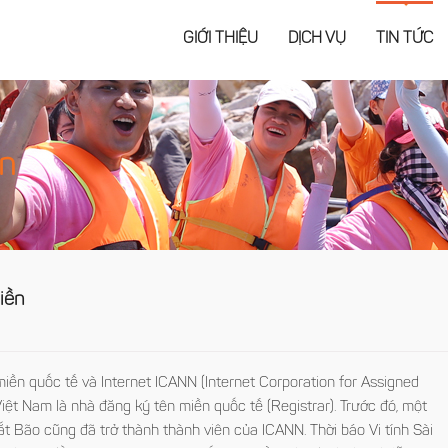
GIỚI THIỆU
DỊCH VỤ
TIN TỨC
ện
iền
n miền quốc tế và Internet ICANN (Internet Corporation for Assigned
t Nam là nhà đăng ký tên miền quốc tế (Registrar). Trước đó, một
Bão cũng đã trở thành thành viên của ICANN. Thời báo Vi tính Sài