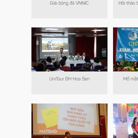
Giải bóng đá VNNIC
Hội thảo
UniTour ĐH Hoa Sen
Mổ mắt 