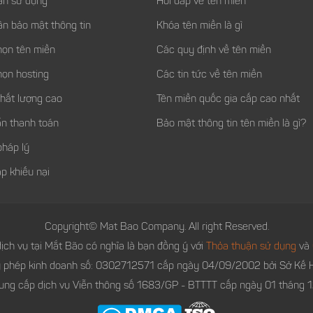
ận sử dụng
Hỏi đáp về tên miền
ận bảo mật thông tin
Khóa tên miền là gì
họn tên miền
Các quy định về tên miền
họn hosting
Các tin tức về tên miền
chất lượng cao
Tên miền quốc gia cấp cao nhất
n thanh toán
Bảo mật thông tin tên miền là gì?
pháp lý
p khiếu nại
Copyright© Mat Bao Company. All right Reserved.
ịch vụ tại Mắt Bão có nghĩa là bạn đồng ý với
Thỏa thuận sử dụng
và
y phép kinh doanh số: 0302712571 cấp ngày 04/09/2002 bởi Sở Kế H
ung cấp dịch vụ Viễn thông số 1683/GP - BTTTT cấp ngày 01 tháng