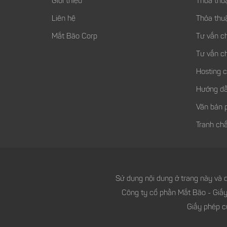
Giới thiệu
Thỏa thu
Liên hệ
Thỏa thu
Mắt Bão Corp
Tư vấn c
Tư vấn c
Hosting 
Hướng dẫ
Văn bản 
Tranh chấ
Sử dụng nội dung ở trang này và d
Công ty cổ phần Mắt Bão - Giấ
Giấy phép c