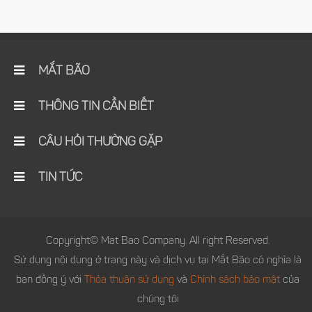
MẮT BÃO
THÔNG TIN CẦN BIẾT
CÂU HỎI THƯỜNG GẶP
TIN TỨC
Copyright© Mat Bao Company. All right Reserved.
Sử dụng nội dung ở trang này và dịch vụ tại Mắt Bão có nghĩa là
bạn đồng ý với
Thỏa thuận sử dụng
và
Chính sách bảo mật
của
chúng tôi