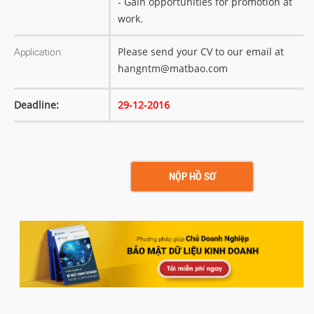
- Gain opportunities for promotion at
work.
Please send your CV to our email at
Application:
hangntm@matbao.com
Deadline:
29-12-2016
NỘP HỒ SƠ