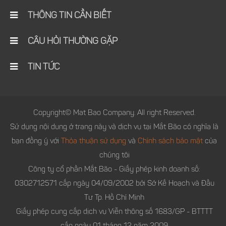
THÔNG TIN CẦN BIẾT
CÂU HỎI THƯỜNG GẶP
TIN TỨC
Copyright© Mat Bao Company. All right Reserved.
Sử dụng nội dung ở trang này và dịch vụ tại Mắt Bão có nghĩa là
bạn đồng ý với
Thỏa thuận sử dụng
và
Chính sách bảo mật
của
chúng tôi
Công ty cổ phần Mắt Bão - Giấy phép kinh doanh số:
0302712571 cấp ngày 04/09/2002 bởi Sở Kế Hoạch và Đầu
Tư Tp. Hồ Chí Minh
Giấy phép cung cấp dịch vụ Viễn thông số 1683/GP - BTTTT