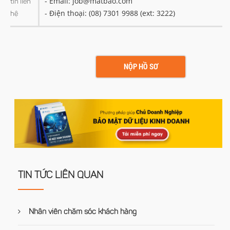
- Email: job@matbao.com
tin liên
- Điện thoại: (08) 7301 9988 (ext: 3222)
hệ
NỘP HỒ SƠ
TIN TỨC LIÊN QUAN
Nhân viên chăm sóc khách hàng