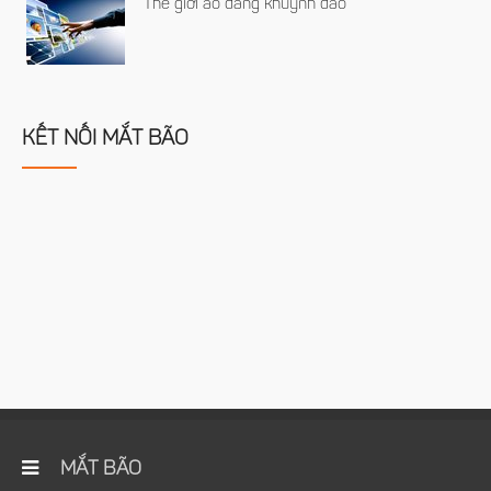
Thế giới ảo đang khuynh đảo
KẾT NỐI MẮT BÃO
MẮT BÃO