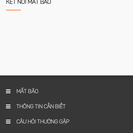
KẾT NỐI MẮT BÃO
MẮT BÃO
THÔNG TIN CẦN BIẾT
CÂU HỎI THƯỜNG GẶP