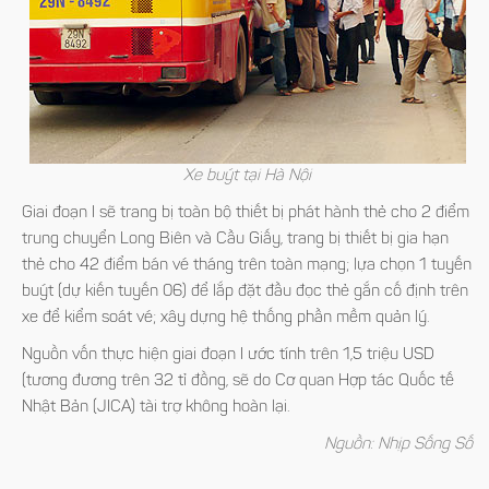
Xe buýt tại Hà Nội
Giai đoạn I sẽ trang bị toàn bộ thiết bị phát hành thẻ cho 2 điểm
trung chuyển Long Biên và Cầu Giấy, trang bị thiết bị gia hạn
thẻ cho 42 điểm bán vé tháng trên toàn mạng; lựa chọn 1 tuyến
buýt (dự kiến tuyến 06) để lắp đặt đầu đọc thẻ gắn cố định trên
xe để kiểm soát vé; xây dựng hệ thống phần mềm quản lý.
Nguồn vốn thực hiện giai đoạn I ước tính trên 1,5 triệu USD
(tương đương trên 32 tỉ đồng, sẽ do Cơ quan Hợp tác Quốc tế
Nhật Bản (JICA) tài trợ không hoàn lại.
Nguồn: Nhịp Sống Số