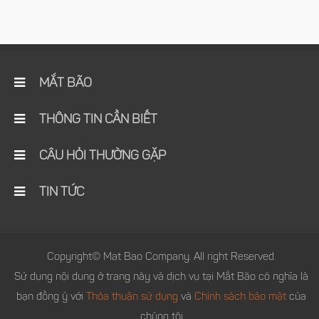
MẮT BÃO
THÔNG TIN CẦN BIẾT
CÂU HỎI THƯỜNG GẶP
TIN TỨC
Copyright© Mat Bao Company. All right Reserved.
Sử dụng nội dung ở trang này và dịch vụ tại Mắt Bão có nghĩa là
bạn đồng ý với
Thỏa thuận sử dụng
và
Chính sách bảo mật
của
chúng tôi