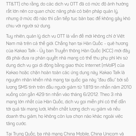
TT&TT) cho rằng, do các dịch vụ OTT đã có mức độ ảnh hưởng
rất lớn nên cơ quan chức năng phải có biện pháp quản lý,
nhưng ở mức độ nào thì cần tiếp tục bàn bạc để không gây khó
chịu với người sử dụng.
Tuy nhiên, quản lý dịch vụ OTT là vấn đề mới không chỉ ở Việt
Nam mà trên cả thế giới. Chẳng hạn tại Hàn Quốc - quê hương
của Kakao Talk - Ủy ban Truyền thông Hàn Quốc (KCC) mới đây
đã phải đưa ra phán quyết nhà mạng có thể thu phụ phí khi sử
dụng dịch vụ gọi di động bằng giao thức Internet (mVoIP) của
Kakao hoặc chặn hoàn toàn các ứng dụng này. Kakao Talk là
nguyên nhân khiến nhà mạng tại quốc gia này “đau đầu” bởi số
lượng SMS tính trên đầu người giảm từ 1.819 tin nhắn năm 2010
xuống còn gần 429 tin nhắn vào tháng 6/2012. Theo 3 nhà
mạng lớn nhất của Hàn Quốc, dịch vụ gọi miễn phí có thể dẫn
tới quá tải mạng lưới, khiến chất lượng dịch vụ giảm và nếu
doanh thu giảm, họ không còn lựa chọn nào khác ngoài việc
tăng cước.
Tại Trung Quốc, ba nhà mạng China Mobile, China Unicom và