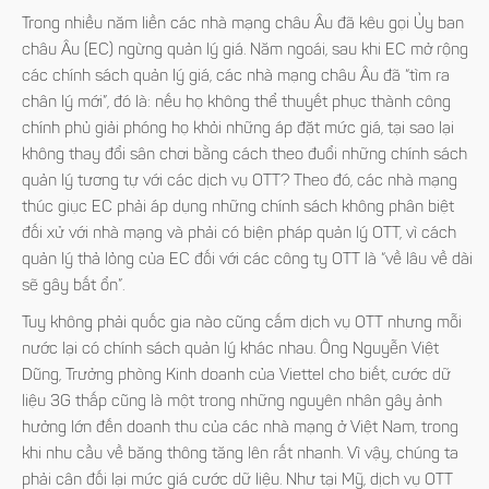
Trong nhiều năm liền các nhà mạng châu Âu đã kêu gọi Ủy ban
châu Âu (EC) ngừng quản lý giá. Năm ngoái, sau khi EC mở rộng
các chính sách quản lý giá, các nhà mạng châu Âu đã “tìm ra
chân lý mới”, đó là: nếu họ không thể thuyết phục thành công
chính phủ giải phóng họ khỏi những áp đặt mức giá, tại sao lại
không thay đổi sân chơi bằng cách theo đuổi những chính sách
quản lý tương tự với các dịch vụ OTT? Theo đó, các nhà mạng
thúc giục EC phải áp dụng những chính sách không phân biệt
đối xử với nhà mạng và phải có biện pháp quản lý OTT, vì cách
quản lý thả lỏng của EC đối với các công ty OTT là “về lâu về dài
sẽ gây bất ổn”.
Tuy không phải quốc gia nào cũng cấm dịch vụ OTT nhưng mỗi
nước lại có chính sách quản lý khác nhau. Ông Nguyễn Việt
Dũng, Trưởng phòng Kinh doanh của Viettel cho biết, cước dữ
liệu 3G thấp cũng là một trong những nguyên nhân gây ảnh
hưởng lớn đến doanh thu của các nhà mạng ở Việt Nam, trong
khi nhu cầu về băng thông tăng lên rất nhanh. Vì vậy, chúng ta
phải cân đối lại mức giá cước dữ liệu. Như tại Mỹ, dịch vụ OTT