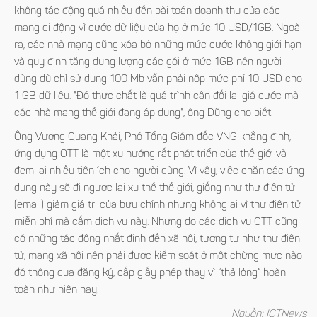
không tác động quá nhiều đến bài toán doanh thu của các
mạng di động vì cước dữ liệu của họ ở mức 10 USD/1GB. Ngoài
ra, các nhà mạng cũng xóa bỏ những mức cước không giới hạn
và quy định tăng dung lượng các gói ở mức 1GB nên người
dùng dù chỉ sử dụng 100 Mb vẫn phải nộp mức phí 10 USD cho
1 GB dữ liệu. "Đó thực chất là quá trình cân đối lại giá cước mà
các nhà mạng thế giới đang áp dụng", ông Dũng cho biết.
Ông Vương Quang Khải, Phó Tổng Giám đốc VNG khẳng định,
ứng dụng OTT là một xu hướng rất phát triển của thế giới và
đem lại nhiều tiện ích cho người dùng. Vì vậy, việc chặn các ứng
dụng này sẽ đi ngược lại xu thế thế giới, giống như thư điện tử
(email) giảm giá trị của bưu chính nhưng không ai vì thư điện tử
miễn phí mà cấm dịch vụ này. Nhưng do các dịch vụ OTT cũng
có những tác động nhất định đến xã hội, tương tự như thư điện
tử, mạng xã hội nên phải được kiểm soát ở một chừng mực nào
đó thông qua đăng ký, cấp giấy phép thay vì “thả lỏng” hoàn
toàn như hiện nay.
Nguồn: ICTNews