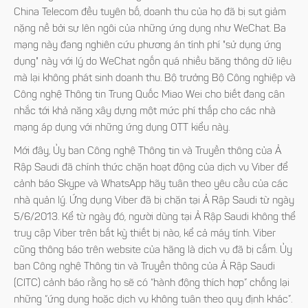
China Telecom đều tuyên bố, doanh thu của họ đã bị sụt giảm
nặng nề bởi sự lên ngôi của những ứng dụng như WeChat. Ba
mạng này đang nghiên cứu phương án tính phí "sử dụng ứng
dụng" này với lý do WeChat ngốn quá nhiều băng thông dữ liệu
mà lại không phát sinh doanh thu. Bộ trưởng Bộ Công nghiệp và
Công nghệ Thông tin Trung Quốc Miao Wei cho biết đang cân
nhắc tới khả năng xây dựng một mức phí thấp cho các nhà
mạng áp dụng với những ứng dụng OTT kiểu này.
Mới đây, Ủy ban Công nghệ Thông tin và Truyền thông của Ả
Rập Saudi đã chính thức chặn hoạt động của dịch vụ Viber để
cảnh báo Skype và WhatsApp hãy tuân theo yêu cầu của các
nhà quản lý. Ứng dụng Viber đã bị chặn tại Ả Rập Saudi từ ngày
5/6/2013. Kể từ ngày đó, người dùng tại Ả Rập Saudi không thể
truy cập Viber trên bất kỳ thiết bị nào, kể cả máy tính. Viber
cũng thông báo trên website của hãng là dịch vụ đã bị cấm. Ủy
ban Công nghệ Thông tin và Truyền thông của Ả Rập Saudi
(CITC) cảnh báo rằng họ sẽ có “hành động thích hợp” chống lại
những “ứng dụng hoặc dịch vụ không tuân theo quy định khác”.