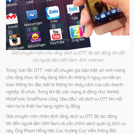
Giới chuyên môn cho rằng, dịch vụ OTT đã tác động lớn đối
với người dân Việt Nam. Ảnh: Internet
Trong “cơn lốc OTT”, một số chuyên gia bảo mật, an ninh mạng
cho rằng thực tế này đang tiềm ẩn không ít nguy cơ mất an
toàn thông tin, đặc biệt là thông tin nhạy cảm của các doanh
nghiệp, tổ chức. Trong khi đó, các mạng di động như Viettel,
MobiFone, VinaPhone cũng “đau đầu” với dịch vụ OTT khi mỗi
năm họ bị thiệt hại hàng nghìn tỷ đồng.
Giới chuyên môn nhận định rằng, dịch vụ OTT đã tác động
lớn đến người dân Việt Nam và cần chính sách quản lý dịch vụ
này. Ông Phạm Hồng Hải, Cục trưởng Cục Viễn thông (Bộ