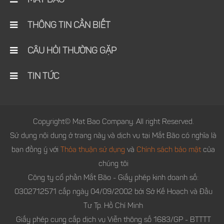
MẮT BÃO
THÔNG TIN CẦN BIẾT
CÂU HỎI THƯỜNG GẶP
TIN TỨC
Copyright© Mat Bao Company. All right Reserved.
Sử dụng nội dung ở trang này và dịch vụ tại Mắt Bão có nghĩa là
bạn đồng ý với
Thỏa thuận sử dụng
và
Chính sách bảo mật
của
chúng tôi
Công ty cổ phần Mắt Bão - Giấy phép kinh doanh số:
0302712571 cấp ngày 04/09/2002 bởi Sở Kế Hoạch và Đầu
Tư Tp. Hồ Chí Minh
Giấy phép cung cấp dịch vụ Viễn thông số 1683/GP - BTTTT