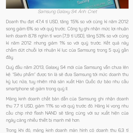
Samsung Galaxy S4. Ảnh: Cnet
Doanh thu đạt 47,4 tỉ USD, tăng 15% so với cùng kì năm 2012
song giảm 6% so với quý trước. Công ty ghi nhận mức lợi nhuận
kinh doanh 8,78 nghìn tỉ won (7,9 tỉ USD), tăng 53% so với cùng
kì năm 2012 nhưng giảm 1% so với quý trước. Kết quả này
chấm dứt chuỗi lợi nhuận kỉ lục của Samsung trong 5 quý gần
đây.
Quý đầu năm 2013, Galaxy S4 mới của Samsung vẫn chưa lên
kệ. “Siêu phẩm” được tin là sẽ đưa Samsung tới mức doanh thu
kỷ lục nữa, tuy nhiên nhà sản xuất Hàn Quốc dự báo nhu cầu
smartphone sẽ giảm trong quý II.
Mảng kinh doanh chất bán dẫn của Samsung ghi nhận doanh
thu 7,7 tỉ USD, giảm 11% so với quý trước đó. Hãng kì vọng nhu
cầu chip nhớ flash NAND sẽ tăng cùng với sự xuất hiện của
ngày càng nhiều thiết bị mạnh mẽ hơn.
Trong khi đó, mảng kinh doanh màn hình có doanh thu 6,3 tỉ