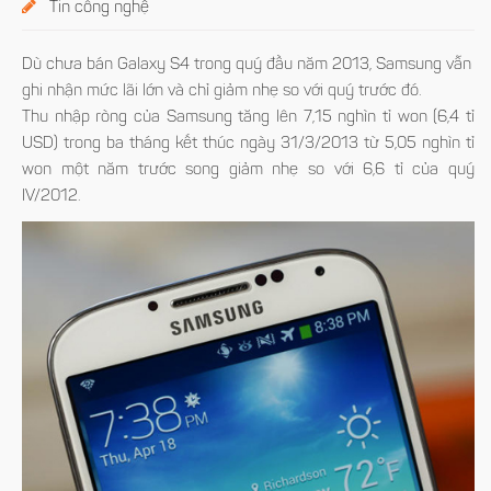
Tin công nghệ
Dù chưa bán Galaxy S4 trong quý đầu năm 2013, Samsung vẫn
ghi nhận mức lãi lớn và chỉ giảm nhẹ so với quý trước đó.
Thu nhập ròng của Samsung tăng lên 7,15 nghìn tỉ won (6,4 tỉ
USD) trong ba tháng kết thúc ngày 31/3/2013 từ 5,05 nghìn tỉ
won một năm trước song giảm nhẹ so với 6,6 tỉ của quý
IV/2012.