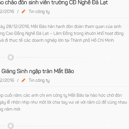
o chào đón sinh viên trường CĐ Nghề Đà Lạt
2/2016
/
Tin công ty
gày 28/12/2016, Mắt Bão hân hạnh đón đoàn tham quan của sinh
ờng Cao Đẳng Nghề Đà Lạt – Lâm Đồng trong khuôn khổ hoạt động
 và đi thực tế các doanh nghiệp lớn tại Thành phố Hồ Chí Minh.
 Giáng Sinh ngập tràn Mắt Bão
2/2016
/
Tin công ty
ịp cuối năm, các anh chị em công ty Mắt Bão lại háo hức chờ đón
ày lễ nhộn nhịp như một lời chia tay vui vẻ với năm cũ để cùng nhau
ng năm mới.