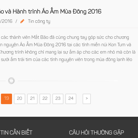
o và Hành trình Áo Ấm Mùa Đông 2016
/2016
/
Tin công ty
 các thành viên Mắt Bão đã cùng chung tay góp sức cho chương
iện nguyện Áo Ấm Mùa Đông 2016 tại các tỉnh miền núi Kon Tum và
 Chương trình không chỉ mang lại sự ấm áp cho các em nhỏ mà còn là
 sưởi ấm trái tim của các tình nguyện viên trong mùa đông lạnh lẽo
19
20
21
22
23
24
>
TIN CẦN BIẾT
CÂU HỎI THƯỜNG GẶP