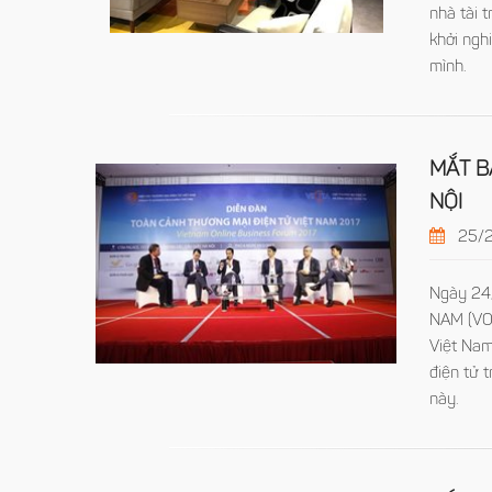
nhà tài 
khởi ngh
mình.
MẮT B
NỘI
25/2
Ngày 24
NAM (VOB
Việt Nam
điện tử 
này.