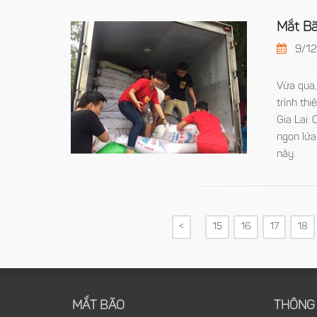
Mắt Bã
9/12
Vừa qua,
trình th
Gia Lai.
ngọn lửa
này.
<
15
16
17
18
MẮT BÃO
THÔNG 