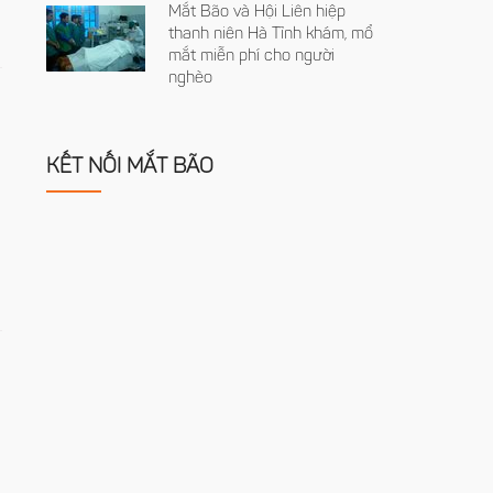
Mắt Bão và Hội Liên hiệp
thanh niên Hà Tĩnh khám, mổ
mắt miễn phí cho người
nghèo
KẾT NỐI MẮT BÃO