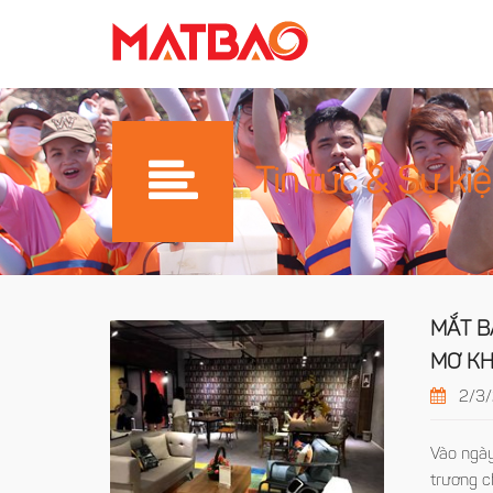
Tin tức & Sự ki
MẮT B
MƠ KH
2/3/
Vào ngà
trương c