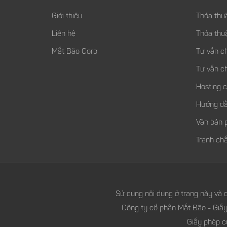
Giới thiệu
Thỏa thu
Liên hệ
Thỏa thu
Mắt Bão Corp
Tư vấn c
Tư vấn c
Hosting 
Hướng dẫ
Văn bản 
Tranh chấ
Sử dụng nội dung ở trang này và d
Công ty cổ phần Mắt Bão - Giấ
Giấy phép c