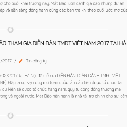
trợ cho buổi khai trương này. Mắt Bão luôn đánh giá cao những dự án
iệp và sẵn sàng đồng hành cùng các bạn trẻ khi theo đuổi ước mơ củ
ÃO THAM GIA DIỄN ĐÀN TMĐT VIỆT NAM 2017 TẠI HÀ
/2017
/
Tin công ty
/02/2017 tại Hà Nội đã diễn ra DIỄN ĐÀN TOÀN CẢNH TMĐT VIỆT
F). Đây là sự kiện quy mô toàn quốc lần đầu tiên được tổ chức tại
, dự kiến sẽ được tổ chức hàng năm, quy tụ cộng đồng thương mại
trong và ngoài nước. Mắt Bão hân hạnh là nhà tài trợ chính cho sự kiệ