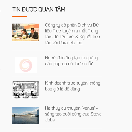
TIN ĐƯỢC QUAN TÂM
a
Công ty cổ phần Dịch vụ Dữ
liệu Trực tuyến ra mắt Trung
tâm dữ liệu mới & Ký kết hợp
tác với Parallels, Inc.
Người đàn ông tạo ra quảng
cáo pop-up nói lời "xin lỗi"
Kinh doanh trực tuyến không
bao giờ là dễ dàng
n
Hạ thuỷ du thuyền 'Venus' -
sáng tạo cuối cùng của Steve
Jobs