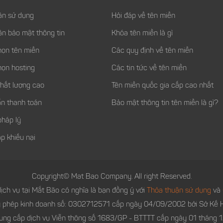
ận sử dụng
Hỏi đáp về tên miền
ận bảo mật thông tin
Khóa tên miền là gì
họn tên miền
Các quy định về tên miền
họn hosting
Các tin tức về tên miền
chất lượng cao
Tên miền quốc gia cấp cao nhất
n thanh toán
Bảo mật thông tin tên miền là gì?
pháp lý
p khiếu nại
Copyright© Mat Bao Company. All right Reserved.
ịch vụ tại Mắt Bão có nghĩa là bạn đồng ý với
Thỏa thuận sử dụng
và
y phép kinh doanh số: 0302712571 cấp ngày 04/09/2002 bởi Sở Kế H
ung cấp dịch vụ Viễn thông số 1683/GP - BTTTT cấp ngày 01 tháng