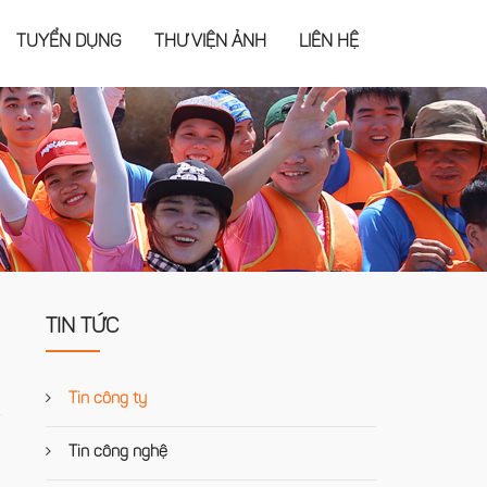
TUYỂN DỤNG
THƯ VIỆN ẢNH
LIÊN HỆ
TIN TỨC
Tin công ty
Tin công nghệ