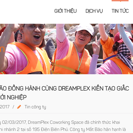
GIỚI THIỆU
DỊCH VỤ
TIN TỨC
ện
ÃO ĐỒNG HÀNH CÙNG DREAMPLEX KIẾN TẠO GIẤC
ỞI NGHIỆP
2017
/
Tin công ty
y 02/03/2017, DreamPlex Coworking Space đã chính thức khai
hi nhánh 2 tại số 195 Điện Biên Phủ. Công ty Mắt Bão hân hạnh là