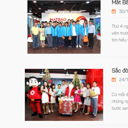
Mắt Bã
30/1
Thứ 4 n
viên trư
tìm hiểu
Sắc đỏ
24/1
Cứ mỗi d
những ng
bước sa