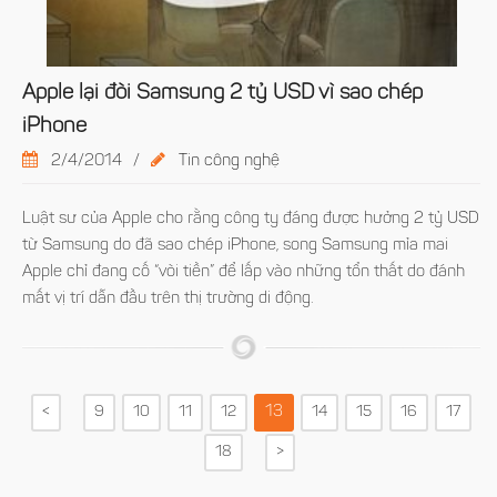
Apple lại đòi Samsung 2 tỷ USD vì sao chép
iPhone
2/4/2014
/
Tin công nghệ
Luật sư của Apple cho rằng công ty đáng được hưởng 2 tỷ USD
từ Samsung do đã sao chép iPhone, song Samsung mỉa mai
Apple chỉ đang cố “vòi tiền” để lấp vào những tổn thất do đánh
mất vị trí dẫn đầu trên thị trường di động.
13
<
9
10
11
12
14
15
16
17
18
>