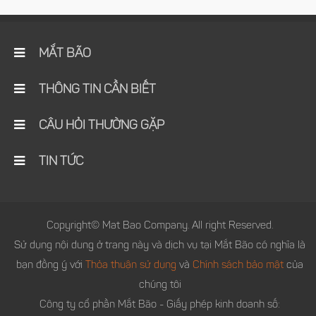
MẮT BÃO
THÔNG TIN CẦN BIẾT
CÂU HỎI THƯỜNG GẶP
TIN TỨC
Copyright© Mat Bao Company. All right Reserved.
Sử dụng nội dung ở trang này và dịch vụ tại Mắt Bão có nghĩa là
bạn đồng ý với
Thỏa thuận sử dụng
và
Chính sách bảo mật
của
chúng tôi
Công ty cổ phần Mắt Bão - Giấy phép kinh doanh số: